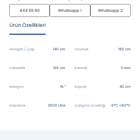
444 55 60
Whatsapp 1
Whatsapp 2
Ürün Özellikleri
Genişlik / Çap
140 cm
Uzunluk
180 cm
Yükseklik
155 cm
Kalınlık
3 mm
Manşon
1¼ "
Kapak
40 cm
Kapasite
2500 Litre
Çalışma Sıcaklığı
-5°C +60°C