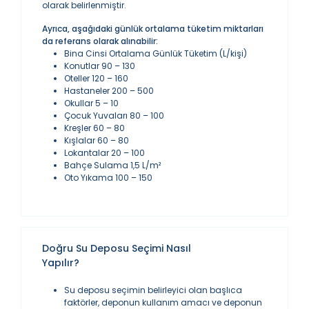
olarak belirlenmiştir.
Ayrıca, aşağıdaki günlük ortalama tüketim miktarları
da referans olarak alınabilir:
Bina Cinsi Ortalama Günlük Tüketim (L/kişi)
Konutlar 90 – 130
Oteller 120 – 160
Hastaneler 200 – 500
Okullar 5 – 10
Çocuk Yuvaları 80 – 100
Kreşler 60 – 80
Kışlalar 60 – 80
Lokantalar 20 – 100
Bahçe Sulama 1,5 L/m²
Oto Yıkama 100 – 150
Doğru Su Deposu Seçimi Nasıl
Yapılır?
Su deposu seçimin belirleyici olan başlıca
faktörler, deponun kullanım amacı ve deponun