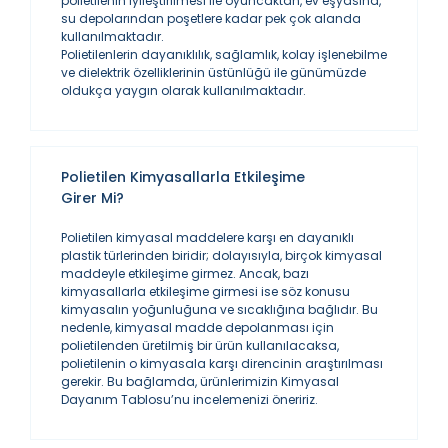
polietilenin iyileştirilmesi ile oyuncaktan, ev eşyasına,
su depolarından poşetlere kadar pek çok alanda
kullanılmaktadır.
Polietilenlerin dayanıklılık, sağlamlık, kolay işlenebilme
ve dielektrik özelliklerinin üstünlüğü ile günümüzde
oldukça yaygın olarak kullanılmaktadır.
Polietilen Kimyasallarla Etkileşime
Girer Mi?
Polietilen kimyasal maddelere karşı en dayanıklı
plastik türlerinden biridir; dolayısıyla, birçok kimyasal
maddeyle etkileşime girmez. Ancak, bazı
kimyasallarla etkileşime girmesi ise söz konusu
kimyasalın yoğunluğuna ve sıcaklığına bağlıdır. Bu
nedenle, kimyasal madde depolanması için
polietilenden üretilmiş bir ürün kullanılacaksa,
polietilenin o kimyasala karşı direncinin araştırılması
gerekir. Bu bağlamda, ürünlerimizin Kimyasal
Dayanım Tablosu’nu incelemenizi öneririz.