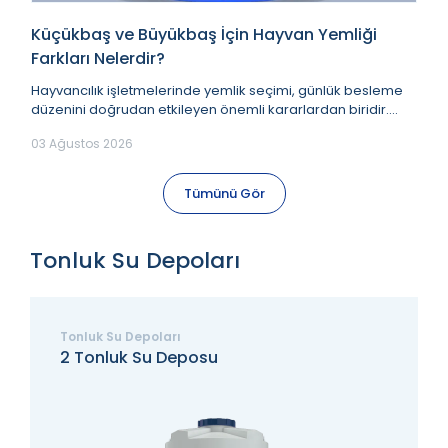
baş İçin Hayvan Yemliği
Hayvan Yemliği Seçimi
Göre Doğru Model Nasıl 
inde yemlik seçimi, günlük besleme
Hayvancılık işletmelerinde 
eyen önemli kararlardan biridir.
sürecinin en önemli parçaları
nsa bile kull...
doğru planlanması kadar, ye
03 Ağustos 2026
Tümünü Gör
Tonluk Su Depoları
Tonluk Su Depoları
3 Tonluk Su Deposu