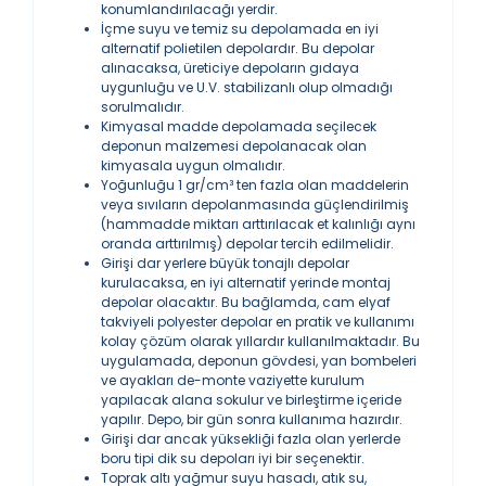
konumlandırılacağı yerdir.
İçme suyu ve temiz su depolamada en iyi
alternatif polietilen depolardır. Bu depolar
alınacaksa, üreticiye depoların gıdaya
uygunluğu ve U.V. stabilizanlı olup olmadığı
sorulmalıdır.
Kimyasal madde depolamada seçilecek
deponun malzemesi depolanacak olan
kimyasala uygun olmalıdır.
Yoğunluğu 1 gr/cm³ ten fazla olan maddelerin
veya sıvıların depolanmasında güçlendirilmiş
(hammadde miktarı arttırılacak et kalınlığı aynı
oranda arttırılmış) depolar tercih edilmelidir.
Girişi dar yerlere büyük tonajlı depolar
kurulacaksa, en iyi alternatif yerinde montaj
depolar olacaktır. Bu bağlamda, cam elyaf
takviyeli polyester depolar en pratik ve kullanımı
kolay çözüm olarak yıllardır kullanılmaktadır. Bu
uygulamada, deponun gövdesi, yan bombeleri
ve ayakları de-monte vaziyette kurulum
yapılacak alana sokulur ve birleştirme içeride
yapılır. Depo, bir gün sonra kullanıma hazırdır.
Girişi dar ancak yüksekliği fazla olan yerlerde
boru tipi dik su depoları iyi bir seçenektir.
Toprak altı yağmur suyu hasadı, atık su,