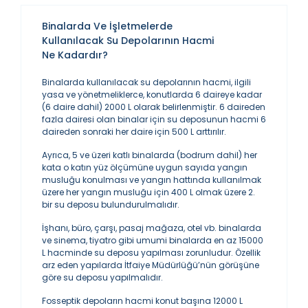
Binalarda Ve İşletmelerde
Kullanılacak Su Depolarının Hacmi
Ne Kadardır?
Binalarda kullanılacak su depolarının hacmi, ilgili
yasa ve yönetmeliklerce, konutlarda 6 daireye kadar
(6 daire dahil) 2000 L olarak belirlenmiştir. 6 daireden
fazla dairesi olan binalar için su deposunun hacmi 6
daireden sonraki her daire için 500 L arttırılır.
Ayrıca, 5 ve üzeri katlı binalarda (bodrum dahil) her
kata o katın yüz ölçümüne uygun sayıda yangın
musluğu konulması ve yangın hattında kullanılmak
üzere her yangın musluğu için 400 L olmak üzere 2.
bir su deposu bulundurulmalıdır.
İşhanı, büro, çarşı, pasaj mağaza, otel vb. binalarda
ve sinema, tiyatro gibi umumi binalarda en az 15000
L hacminde su deposu yapılması zorunludur. Özellik
arz eden yapılarda İtfaiye Müdürlüğü’nün görüşüne
göre su deposu yapılmalıdır.
Fosseptik depoların hacmi konut başına 12000 L