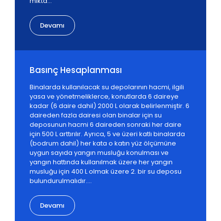
mikta...
Devamı
Basınç Hesaplanması
Binalarda kullanılacak su depolarının hacmi, ilgili
yasa ve yönetmeliklerce, konutlarda 6 daireye
kadar (6 daire dahil) 2000 L olarak belirlenmiştir. 6
daireden fazla dairesi olan binalar için su
deposunun hacmi 6 daireden sonraki her daire
için 500 L arttırılır. Ayrıca, 5 ve üzeri katlı binalarda
(bodrum dahil) her kata o katın yüz ölçümüne
uygun sayıda yangın musluğu konulması ve
yangın hattında kullanılmak üzere her yangın
musluğu için 400 L olmak üzere 2. bir su deposu
bulundurulmalıdır....
Devamı