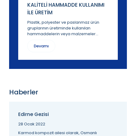
KLI SIVI
KALİTELİ HAMMADDE KULLANIMI
Uzun Ömürl
İLE ÜRETİM
Üretim
ttığından
Plastik, polyester ve paslanmaz ürün
Su depoları, 
lerleyen
gruplarının üretiminde kullanılan
kolay bir şekil
ç...
hammaddelerin veya malzemeler...
hammadde ve
Devamı
Devamı
Haberler
Edirne Gezisi
28 Ocak 2022
Karmod kompozit ailesi olarak, Osmanlı