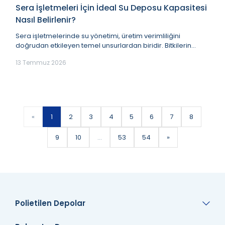
Sera İşletmeleri İçin İdeal Su Deposu Kapasitesi
Nasıl Belirlenir?
Sera işletmelerinde su yönetimi, üretim verimliliğini
doğrudan etkileyen temel unsurlardan biridir. Bitkilerin
düzenli gelişimi, sulama programının ke...
13 Temmuz 2026
«
1
2
3
4
5
6
7
8
9
10
...
53
54
»
Polietilen Depolar