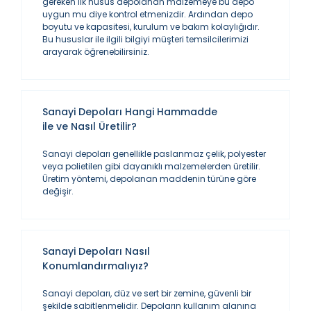
gereken ilk husus depolanan malzemeye bu depo
uygun mu diye kontrol etmenizdir. Ardından depo
boyutu ve kapasitesi, kurulum ve bakım kolaylığıdır.
Bu hususlar ile ilgili bilgiyi müşteri temsilcilerimizi
arayarak öğrenebilirsiniz.
Sanayi Depoları Hangi Hammadde
ile ve Nasıl Üretilir?
Sanayi depoları genellikle paslanmaz çelik, polyester
veya polietilen gibi dayanıklı malzemelerden üretilir.
Üretim yöntemi, depolanan maddenin türüne göre
değişir.
Sanayi Depoları Nasıl
Konumlandırmalıyız?
Sanayi depoları, düz ve sert bir zemine, güvenli bir
şekilde sabitlenmelidir. Depoların kullanım alanına