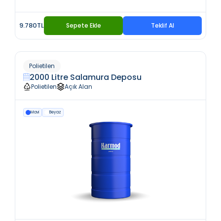
9.780TL
Sepete Ekle
Teklif Al
Polietilen
2000 Litre Salamura Deposu
Polietilen
Açık Alan
Mavi
Beyaz