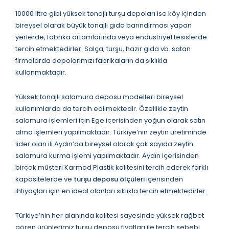
10000 litre gibi yüksek tonajlı turşu depoları ise köy içinden
bireysel olarak büyük tonajlı gıda barındırması yapan
yerlerde, fabrika ortamlarında veya endüstriyel tesislerde
tercih etmektedirler. Salça, turşu, hazır gıda vb. satan
firmalarda depolarımızı fabrikaların da sıklıkla
kullanmaktadır.
Yüksek tonajlı salamura deposu modelleri bireysel
kullanımlarda da tercih edilmektedir. Özellikle zeytin
salamura işlemleri için Ege içerisinden yoğun olarak satın
alma işlemleri yapılmaktadır. Türkiye’nin zeytin üretiminde
lider olan ili Aydın’da bireysel olarak çok sayıda zeytin
salamura kurma işlemi yapılmaktadır. Aydın içerisinden
birçok müşteri Karmod Plastik kalitesini tercih ederek farklı
kapasitelerde ve
turşu deposu ölçüleri
içerisinden
ihtiyaçları için en ideal olanları sıklıkla tercih etmektedirler.
Türkiye’nin her alanında kalitesi sayesinde yüksek rağbet
gören ürünlerimiz turşu deposu fiyatları ile tercih sebebi