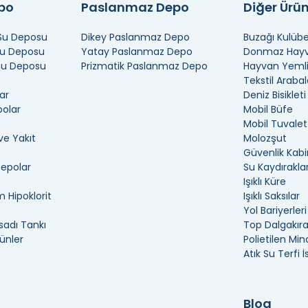
i
epo
Paslanmaz Depo
Diğer Ürün
 ve farklı modellerde bulunur ve yatay, dikey ve dikdörtgen tasar
 Su Deposu
Dikey Paslanmaz Depo
Buzağı Kulübe
ça dayanıklı ve oldukça yaygın bir kullanım alanına sahiptir. Her
Su Deposu
Yatay Paslanmaz Depo
Donmaz Hayva
İzmir tonluk depo çözümlerimiz çoğunlukla zemin üzerine veya çatı
 Su Deposu
Prizmatik Paslanmaz Depo
Hayvan Yemli
amak için idealdir. Ayrıca, yer kaplamaz ve geniş bir kullanım al
Tekstil Arabal
ar
Deniz Bisikleti
ılır.
polar
Mobil Büfe
Mobil Tuvalet
ri
ve Yakıt
Molozşut
Güvenlik Kabi
 boyutlarda ve kapasitelerde üretilir ve farklı malzemelerden yapıl
Depolar
Su Kaydıraklar
şim faktörleri tasarımları ve ebatları noktasındadır. Malzeme nokt
Işıklı Küre
lik, fiberglas bulunur. Dayanıklılık noktasında ise sert hava koşull
 Hipoklorit
Işıklı Saksılar
Yol Bariyerleri
adı Tankı
Top Dalgakır
ünler
Polietilen Min
Atık Su Terfi 
Blog