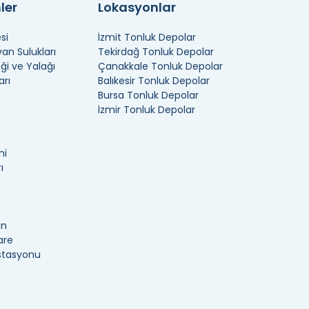
ler
Lokasyonlar
ımlı depolar en yaygın olanlarıdır. Bunların
si
İzmit Tonluk Depolar
 bir depolama modeli, farklı avantajlara ve
n Sulukları
Tekirdağ Tonluk Depolar
ya monte edilir ve uzun, yatay bir şekle sahiptir.
ği ve Yalağı
Çanakkale Tonluk Depolar
anı sunar. Ayrıca yatay olarak kullanımı yaygın olan
arı
Balıkesir Tonluk Depolar
Bursa Tonluk Depolar
İzmir Tonluk Depolar
ni
mış olabilirler. Bu nedenle, depolama ürünlerinin
ı
asında ise modellerimiz farklı malzemelerden
arına, yüksek sıcaklıklara ve diğer aşındırıcı
an
are
İstasyonu