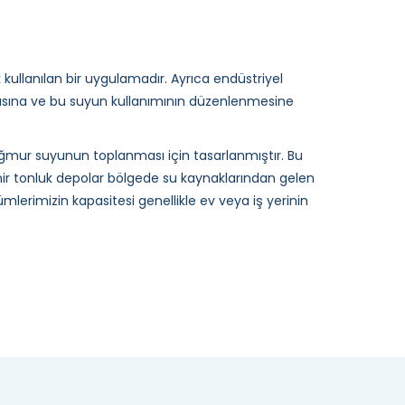
k kullanılan bir uygulamadır. Ayrıca endüstriyel
asına ve bu suyun kullanımının düzenlenmesine
yağmur suyunun toplanması için tasarlanmıştır. Bu
zmir tonluk depolar bölgede su kaynaklarından gelen
mlerimizin kapasitesi genellikle ev veya iş yerinin
liği mevcuttur. Ancak kurulum yeri gibi faktörlerin
rın fiyatları İzmir oldukça uygundur. Genellikle,
posu fiyatları
İzmir bölgede oldukça uygun bir