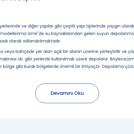
yerlerinde ve diğer yapılar gibi çeşitli yapı tiplerinde yaygın olara
modellerimiz İzmir'de su kaynaklarından gelen suyun depolanm
sadı olarak adlandırılmaktadır.
 veya bahçede yer alan açık bir alanın üzerine yerleştirilir ve 
akinesi vb. gibi yerlerde kullanılmak üzere depolanır. Böylece,İ
ir bölge gibi kurak bölgelerde önemli bir ihtiyaçtır. Depolama çözü
olar bölgede malzeme kalitesi oldukça üstündür ve kapasite çeşitli
Devamını Oku
alitesi gibi faktörlere bağlı olarak değişebilir. İzmir tonluk depola
depolama ürünleri arasındadır. Kaliteli ve dayanıklı
5 tonluk su de