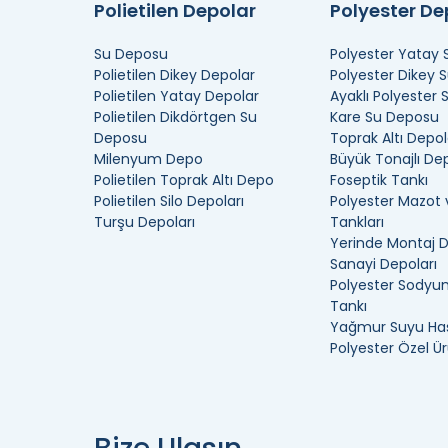
İzmir Tonluk Depo Modeller
Polietilen Depolar
Polyester D
İzmir tonluk depolar İzmir bölgede oldukça uygundur
Su Deposu
Polyester Yatay
yanında
İstanbul tonluk depo
çözümlerimizde olduk
Polietilen Dikey Depolar
Polyester Dikey 
kullanım alanlarına sahiptir. Yatay tasarıma sahip 
Polietilen Yatay Depolar
Ayaklı Polyester
Bu depolar, yüksek hacimli depolama kapasitesi sağl
Polietilen Dikdörtgen Su
Kare Su Deposu
Deposu
Toprak Altı Depol
villalar, bahçeler ve çiftlikler gibi yerlerde sıkça kullan
Milenyum Depo
Büyük Tonajlı De
Polietilen Toprak Altı Depo
Foseptik Tankı
İzmir Tonluk Depo Özellikle
Polietilen Silo Depoları
Polyester Mazot 
Turşu Depoları
Tankları
1 tonluk su deposu
çözümlerimiz, genellikle farklı
Yerinde Montaj 
özellikleri geniş bir yelpazede değişebilir. Bu deği
Sanayi Depoları
yapılmıştır. En yaygın malzemeler arasında plastik, çe
Polyester Sodyum
faktörlere dayanıklıdır.
Tankı
Yağmur Suyu Has
Polyester Özel Ür