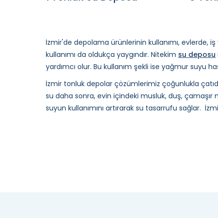
İzmir'de depolama ürünlerinin kullanımı, evlerde, iş 
kullanımı da oldukça yaygındır. Nitekim
su deposu
yardımcı olur. Bu kullanım şekli ise yağmur suyu ha
İzmir tonluk depolar çözümlerimiz çoğunlukla çatıda
su daha sonra, evin içindeki musluk, duş, çamaşır m
suyun kullanımını artırarak su tasarrufu sağlar. İzm
ihtiyacına göre belirlenir. Ayrıca, İzmir tonluk dep
doğru şekilde seçilmesi de önemlidir.
İzmir Tonluk Depo Fiyatları
İzmir tonluk depolar fiyatları depo boyutu, malzeme k
İzmir tonluk depolar İzmir bölgede en uygun fiyatlı 
fiyat etiketi ile satışa sunmaktayız.