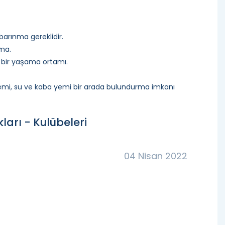
barınma gereklidir.
rma.
t bir yaşama ortamı.
yemi, su ve kaba yemi bir arada bulundurma imkanı
ları - Kulübeleri
04 Nisan 2022