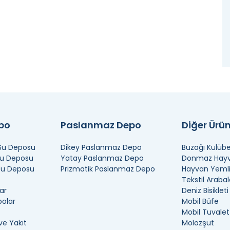
epo
Paslanmaz Depo
Diğer Ürün
 Su Deposu
Dikey Paslanmaz Depo
Buzağı Kulübe
Su Deposu
Yatay Paslanmaz Depo
Donmaz Hayva
 Su Deposu
Prizmatik Paslanmaz Depo
Hayvan Yemli
Tekstil Arabal
ar
Deniz Bisikleti
polar
Mobil Büfe
Mobil Tuvalet
ve Yakıt
Molozşut