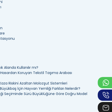
ni
ı
an
are
İstasyonu
k Alanda Kullanılır mı?
ı Hasardan Koruyan Tekstil Taşıma Arabası
Kaza Riskini Azaltan Molozşut Sistemleri
üyükbaş İçin Hayvan Yemliği Farkları Nelerdir?
ği Seçiminde Sürü Büyüklüğüne Göre Doğru Model