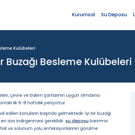
Kurumsal
Su Deposu
sleme Kulübeleri
r Buzağı Besleme Kulübeleri
eleri, çevre ve bakım şartlarının uygun olmasına
nraki ilk 6-8 haftalık periyottur.
mal edilen konuların başında gelmektedir. İyi bir buzağı
in en aza indirgenmesi gereklidir.
su deposu
barınma
 ishal ve solunum yolu enfeksiyonlarının görülme