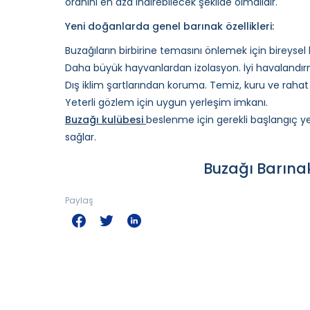
oranını en aza indirebilecek şekilde olmalıdır.
Yeni doğanlarda genel barınak özellikleri:
Buzağıların birbirine temasını önlemek için bireysel 
Daha büyük hayvanlardan izolasyon. İyi havalandı
Dış iklim şartlarından koruma. Temiz, kuru ve raha
Yeterli gözlem için uygun yerleşim imkanı.
Buzağı kulübesi
beslenme için gerekli başlangıç 
sağlar.
Buzağı Barınak
Paylaş