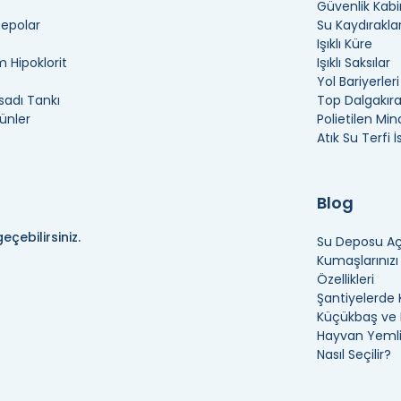
Güvenlik Kabi
Depolar
Su Kaydıraklar
Işıklı Küre
 Hipoklorit
Işıklı Saksılar
Yol Bariyerleri
adı Tankı
Top Dalgakır
ünler
Polietilen Min
Atık Su Terfi 
Blog
eçebilirsiniz.
Su Deposu Açı
Kumaşlarınız
Özellikleri
Şantiyelerde 
Küçükbaş ve B
Hayvan Yemli
Nasıl Seçilir?