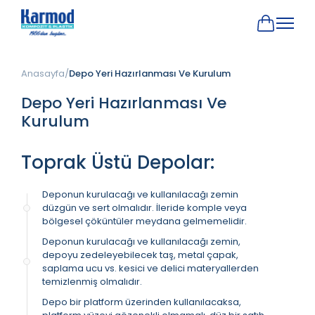
Anasayfa
Depo Yeri Hazırlanması Ve Kurulum
Depo Yeri Hazırlanması Ve
Kurulum
Toprak Üstü Depolar:
Deponun kurulacağı ve kullanılacağı zemin
düzgün ve sert olmalıdır. İleride komple veya
bölgesel çöküntüler meydana gelmemelidir.
Deponun kurulacağı ve kullanılacağı zemin,
depoyu zedeleyebilecek taş, metal çapak,
saplama ucu vs. kesici ve delici materyallerden
temizlenmiş olmalıdır.
Depo bir platform üzerinden kullanılacaksa,