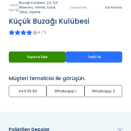
Buzağı Kulübesi, Çit, Süt
Takım
Biberonu, Yemlik, Suluk,
Opsiyonel
Süt Kovası
İçeriği
Otluk, Siperlik
Küçük Buzağı Kulübesi
4 / 5
Sepete Ekle
Teklif Al
Müşteri temsilcisi ile görüşün.
444 55 60
Whatsapp 1
Whatsapp 2
Polietilen Depolar