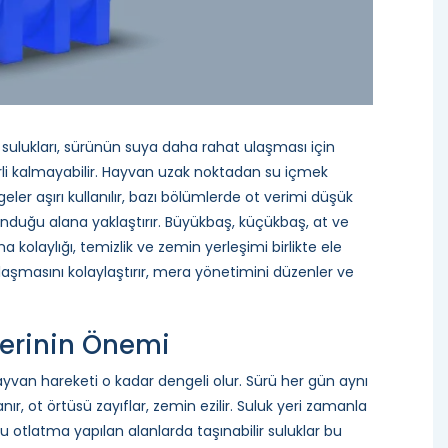
n sulukları, sürünün suya daha rahat ulaşması için
rli kalmayabilir. Hayvan uzak noktadan su içmek
ler aşırı kullanılır, bazı bölümlerde ot verimi düşük
lunduğu alana yaklaştırır. Büyükbaş, küçükbaş, at ve
olaylığı, temizlik ve zemin yerleşimi birlikte ele
laşmasını kolaylaştırır, mera yönetimini düzenler ve
Yerinin Önemi
van hareketi o kadar dengeli olur. Sürü her gün aynı
ır, ot örtüsü zayıflar, zemin ezilir. Suluk yeri zamanla
lu otlatma yapılan alanlarda taşınabilir suluklar bu