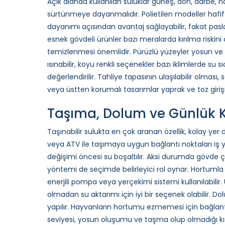
Açık alanda kullanılan suluklar güneş, don, darbe,
sürtünmeye dayanmalıdır. Polietilen modeller hafif y
dayanımı açısından avantaj sağlayabilir, fakat pasla
esnek gövdeli ürünler bazı meralarda kırılma riskin
temizlenmesi önemlidir. Pürüzlü yüzeyler yosun ve ki
ısınabilir, koyu renkli seçenekler bazı iklimlerde su sıc
değerlendirilir. Tahliye tapasının ulaşılabilir olmas
veya üstten korumalı tasarımlar yaprak ve toz girişin
Taşıma, Dolum ve Günlük K
Taşınabilir sulukta en çok aranan özellik, kolay yer 
veya ATV ile taşımaya uygun bağlantı noktaları iş yü
değişimi öncesi su boşaltılır. Aksi durumda gövde çat
yöntemi de seçimde belirleyici rol oynar. Hortuml
enerjili pompa veya yerçekimi sistemi kullanılabilir
olmadan su aktarımı için iyi bir seçenek olabilir. Dol
yapılır. Hayvanların hortumu ezmemesi için bağlan
seviyesi, yosun oluşumu ve taşma olup olmadığı kısa