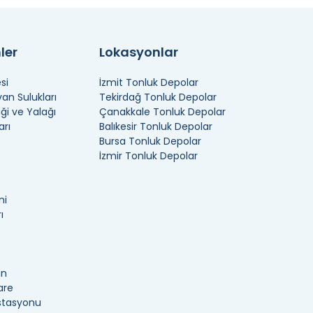
ler
Lokasyonlar
si
İzmit Tonluk Depolar
n Sulukları
Tekirdağ Tonluk Depolar
ği ve Yalağı
Çanakkale Tonluk Depolar
arı
Balıkesir Tonluk Depolar
Bursa Tonluk Depolar
İzmir Tonluk Depolar
ni
ı
an
are
İstasyonu