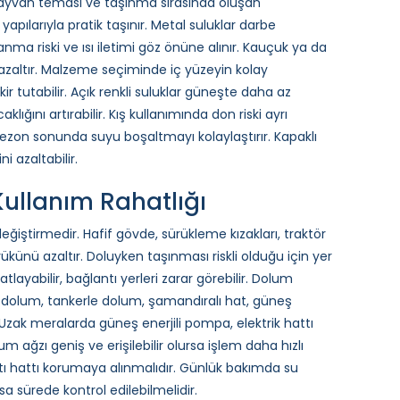
 hayvan teması ve taşınma sırasında oluşan
apılarıyla pratik taşınır. Metal suluklar darbe
nma riski ve ısı iletimi göz önüne alınır. Kauçuk ya da
i azaltır. Malzeme seçiminde iç yüzeyin kolay
r tutabilir. Açık renkli suluklar güneşte daha az
aklığını artırabilir. Kış kullanımında don riski ayrı
ı, sezon sonunda suyu boşaltmayı kolaylaştırır. Kapaklı
i azaltabilir.
ullanım Rahatlığı
değiştirmedir. Hafif gövde, sürükleme kızakları, traktör
künü azaltır. Doluyken taşınması riskli olduğu için yer
layabilir, bağlantı yerleri zarar görebilir. Dolum
a dolum, tankerle dolum, şamandıralı hat, güneş
. Uzak meralarda güneş enerjili pompa, elektrik hattı
um ağzı geniş ve erişilebilir olursa işlem daha hızlı
tı hattı korumaya alınmalıdır. Günlük bakımda su
 sürede kontrol edilebilmelidir.