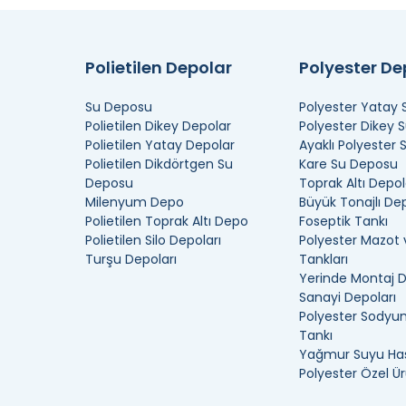
Polietilen Depolar
Polyester D
Su Deposu
Polyester Yatay
Polietilen Dikey Depolar
Polyester Dikey 
Polietilen Yatay Depolar
Ayaklı Polyester
Polietilen Dikdörtgen Su
Kare Su Deposu
Deposu
Toprak Altı Depol
Milenyum Depo
Büyük Tonajlı De
Polietilen Toprak Altı Depo
Foseptik Tankı
Polietilen Silo Depoları
Polyester Mazot 
Turşu Depoları
Tankları
Yerinde Montaj 
Sanayi Depoları
Polyester Sodyum
Tankı
Yağmur Suyu Has
Polyester Özel Ür