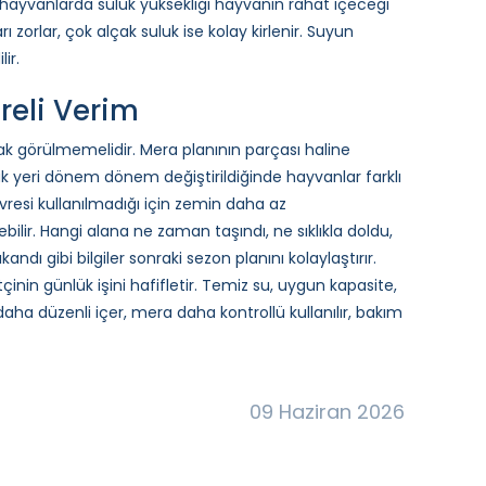
aş hayvanlarda suluk yüksekliği hayvanın rahat içeceği
zorlar, çok alçak suluk ise kolay kirlenir. Suyun
ir.
reli Verim
ak görülmemelidir. Mera planının parçası haline
uk yeri dönem dönem değiştirildiğinde hayvanlar farklı
evresi kullanılmadığı için zemin daha az
ebilir. Hangi alana ne zaman taşındı, ne sıklıkla doldu,
dı gibi bilgiler sonraki sezon planını kolaylaştırır.
in günlük işini hafifletir. Temiz su, uygun kapasite,
aha düzenli içer, mera daha kontrollü kullanılır, bakım
09 Haziran 2026