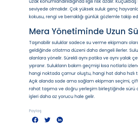
uzak konumlandırıldığında ilgili risk azalır. Küçükb
seviyede olmalıdır. Çok yüksek suluk genç hayvanları 
kokusu, rengi ve berraklığı günlük gözlemle takip edil
Mera Yönetiminde Uzun Sü
Taşınabilir suluklar sadece su verme ekipmanı olar
geldiğinde otlatma düzeni daha dengeli ilerler. Sul
alanlara yönelir. Sürekli aynı patika ve aynı yalak ç
yıpranır. Sulukların bakım geçmişi kısa notlarla izlen
hangi noktada çamur oluştu, hangi hat daha hızlı tıkan
Açık alanda sade ama sağlam ekipman seçimi, çiftçin
rahat taşıma ve doğru yerleşim birleştiğinde sürü d
işleri daha az yorucu hale gelir.
Paylaş