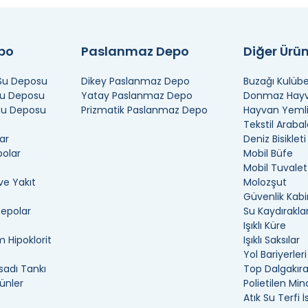
epo
Paslanmaz Depo
Diğer Ürün
 Su Deposu
Dikey Paslanmaz Depo
Buzağı Kulübe
Su Deposu
Yatay Paslanmaz Depo
Donmaz Hayva
 Su Deposu
Prizmatik Paslanmaz Depo
Hayvan Yemli
Tekstil Arabal
ar
Deniz Bisikleti
polar
Mobil Büfe
Mobil Tuvalet
ve Yakıt
Molozşut
Güvenlik Kabi
Depolar
Su Kaydıraklar
Işıklı Küre
 Hipoklorit
Işıklı Saksılar
Yol Bariyerleri
adı Tankı
Top Dalgakır
ünler
Polietilen Min
Atık Su Terfi 