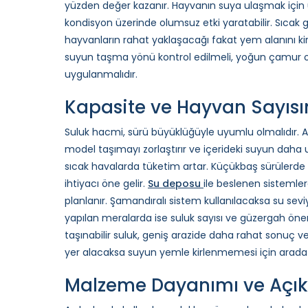
yüzden değer kazanır. Hayvanın suya ulaşmak için u
kondisyon üzerinde olumsuz etki yaratabilir. Sıcak g
hayvanların rahat yaklaşacağı fakat yem alanını ki
suyun taşma yönü kontrol edilmeli, yoğun çamur ol
uygulanmalıdır.
Kapasite ve Hayvan Sayıs
Suluk hacmi, sürü büyüklüğüyle uyumlu olmalıdır. A
model taşımayı zorlaştırır ve içerideki suyun dah
sıcak havalarda tüketim artar. Küçükbaş sürülerde
ihtiyacı öne gelir.
Su deposu
ile beslenen sistemle
planlanır. Şamandıralı sistem kullanılacaksa su se
yapılan meralarda ise suluk sayısı ve güzergah ön
taşınabilir suluk, geniş arazide daha rahat sonuç ver
yer alacaksa suyun yemle kirlenmemesi için arada ye
Malzeme Dayanımı ve Açık 