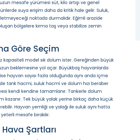
zun mesafe yürümesi süt, kilo artışı ve genel
ünlerde suya erişim daha da kritik hale gelir. Suluk,
rletmeyeceği noktada durmalıdır. Eğimli arazide
uşan bölgelere kırma taş veya stabilize zemin
ına Göre Seçim
z kapasiteli model sık dolum ister. Gereğinden büyük
a uzun beklemesine yol açar. Büyükbaş hayvanlarda
 ise hayvan sayısı fazla olduğunda aynı anda içme
rde tank hacmi, suluk hacmi ve dolum hızı beraber
viyesi kendi kendine tamamlanır. Tankerle dolum
em kazanır. Tek büyük yalak yerine birkaç daha küçük
ebilir. Hayvan yemliği ve yalağı ile suluk aynı hatta
terli mesafe bırakılır.
Hava Şartları