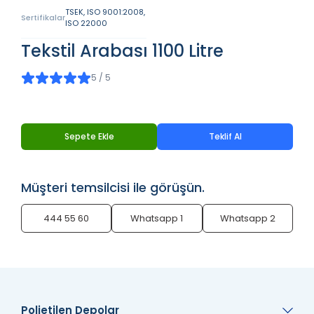
TSEK, ISO 9001:2008,
Sertifikalar
ISO 22000
Tekstil Arabası 1100 Litre
5 / 5
Sepete Ekle
Teklif Al
Müşteri temsilcisi ile görüşün.
444 55 60
Whatsapp 1
Whatsapp 2
Polietilen Depolar