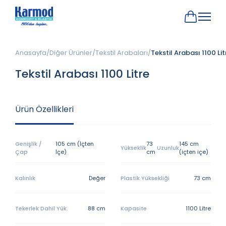
Anasayfa
Diğer Ürünler
Tekstil Arabaları
Tekstil Arabası 1100 Lit
Tekstil Arabası 1100 Litre
Ürün Özellikleri
Genişlik /
105 cm (İçten
73
145 cm
Yükseklik
Uzunluk
Çap
İçe)
cm
(içten içe)
Kalınlık
Değer
Plastik Yüksekliği
73 cm
Tekerlek Dahil Yük.
88 cm
Kapasite
1100 Litre