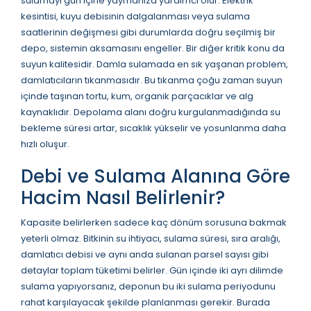
sulamayı gün içine yaymanıza yardımcı olur. Elektrik
kesintisi, kuyu debisinin dalgalanması veya sulama
saatlerinin değişmesi gibi durumlarda doğru seçilmiş bir
depo, sistemin aksamasını engeller. Bir diğer kritik konu da
suyun kalitesidir. Damla sulamada en sık yaşanan problem,
damlatıcıların tıkanmasıdır. Bu tıkanma çoğu zaman suyun
içinde taşınan tortu, kum, organik parçacıklar ve alg
kaynaklıdır. Depolama alanı doğru kurgulanmadığında su
bekleme süresi artar, sıcaklık yükselir ve yosunlanma daha
hızlı oluşur.
Debi ve Sulama Alanına Göre
Hacim Nasıl Belirlenir?
Kapasite belirlerken sadece kaç dönüm sorusuna bakmak
yeterli olmaz. Bitkinin su ihtiyacı, sulama süresi, sıra aralığı,
damlatıcı debisi ve aynı anda sulanan parsel sayısı gibi
detaylar toplam tüketimi belirler. Gün içinde iki ayrı dilimde
sulama yapıyorsanız, deponun bu iki sulama periyodunu
rahat karşılayacak şekilde planlanması gerekir. Burada