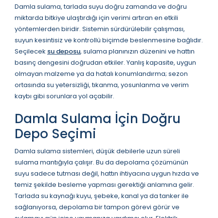
Damla sulama, tarlada suyu doğru zamanda ve doğru
miktarda bitkiye ulaştırdığı için verimi artıran en etkili
yöntemlerden biridir. Sistemin sürdürülebilir çalışması,
suyun kesintisiz ve kontrollü biçimde beslenmesine bağlıdır.
Seçilecek
su deposu
, sulama planınızın düzenini ve hattın
basınç dengesini doğrudan etkiler. Yanlış kapasite, uygun
olmayan malzeme ya da hatalı konumlandırma; sezon
ortasında su yetersizliği, tıkanma, yosunlanma ve verim
kaybı gibi sorunlara yol açabilir.
Damla Sulama İçin Doğru
Depo Seçimi
Damla sulama sistemleri, düşük debilerle uzun süreli
sulama mantığıyla çalışır. Bu da depolama çözümünün
suyu sadece tutması değil, hattın ihtiyacına uygun hızda ve
temiz şekilde besleme yapması gerektiği anlamına gelir.
Tarlada su kaynağı kuyu, şebeke, kanal ya da tanker ile
sağlanıyorsa, depolama bir tampon görevi görür ve