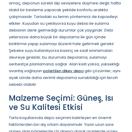
amaç, deponun sürekli dip seviyelere düşmesi değil; hatta
stabil bir besleme yapacak şekilde konforlu aralıkta
çalışmasıdır. Tarladaki su temin yönteminiz de kapasiteyi
etkiler. Kuyudan su çekiliyorsa kuyu debisi ile sulama
debisinin denk gelmediği durumlar çok yaygındır. Debi
yetersizse daha büyük bir depolama ile gün içinde
biriktirme yapıp sulamayı düzenli hale getirmek gerekir.
Şebeke suyu kullanılıyorsa basınç ve saat sınırlamaları
devreye girebilir; bu durumda depolama, sulamayı
serbestçe planlamanızı sağlar. Alan kısıtı yoksa, yüksekliği
avantaj sağlayan
polietilen dikey depo
gibi çözümler, aynı
ayak izinde daha verimli depolama sunabildiği için tercih
sebebi olabilir.
Malzeme Seçimi: Güneş, Isı
ve Su Kalitesi Etkisi
Tarla koşullarında depo seçimini belirleyen en önemli
faktörlerden biri dış ortam dayanımıdır. Yazın uzun süre
güneş alan bölgelerde UV direnci düşük ürünlerde yüzey