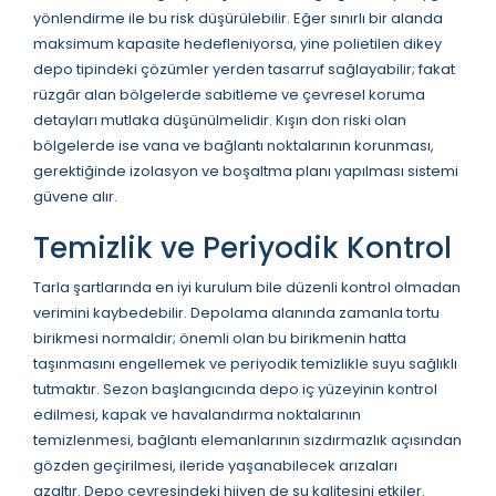
yönlendirme ile bu risk düşürülebilir. Eğer sınırlı bir alanda
maksimum kapasite hedefleniyorsa, yine polietilen dikey
depo tipindeki çözümler yerden tasarruf sağlayabilir; fakat
rüzgâr alan bölgelerde sabitleme ve çevresel koruma
detayları mutlaka düşünülmelidir. Kışın don riski olan
bölgelerde ise vana ve bağlantı noktalarının korunması,
gerektiğinde izolasyon ve boşaltma planı yapılması sistemi
güvene alır.
Temizlik ve Periyodik Kontrol
Tarla şartlarında en iyi kurulum bile düzenli kontrol olmadan
verimini kaybedebilir. Depolama alanında zamanla tortu
birikmesi normaldir; önemli olan bu birikmenin hatta
taşınmasını engellemek ve periyodik temizlikle suyu sağlıklı
tutmaktır. Sezon başlangıcında depo iç yüzeyinin kontrol
edilmesi, kapak ve havalandırma noktalarının
temizlenmesi, bağlantı elemanlarının sızdırmazlık açısından
gözden geçirilmesi, ileride yaşanabilecek arızaları
azaltır. Depo çevresindeki hijyen de su kalitesini etkiler.