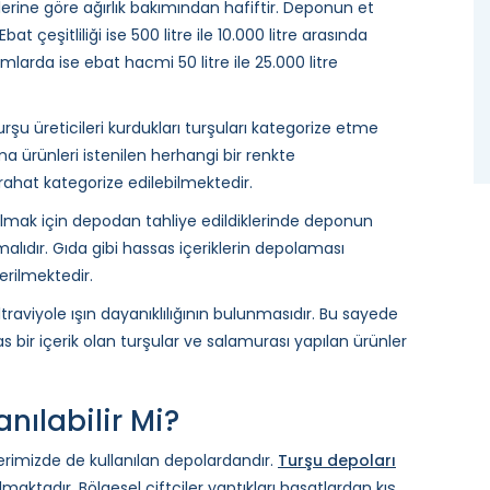
erine göre ağırlık bakımından hafiftir. Deponun et
bat çeşitliliği ise 500 litre ile 10.000 litre arasında
larda ise ebat hacmi 50 litre ile 25.000 litre
şu üreticileri kurdukları turşuları kategorize etme
 ürünleri istenilen herhangi bir renkte
 rahat kategorize edilebilmektedir.
ulmak için depodan tahliye edildiklerinde deponun
lıdır. Gıda gibi hassas içeriklerin depolaması
erilmektedir.
ultraviyole ışın dayanıklılığının bulunmasıdır. Bu sayede
sas bir içerik olan turşular ve salamurası yapılan ürünler
nılabilir Mi?
lerimizde de kullanılan depolardandır.
Turşu depoları
lmaktadır. Bölgesel çiftçiler yaptıkları hasatlardan kış