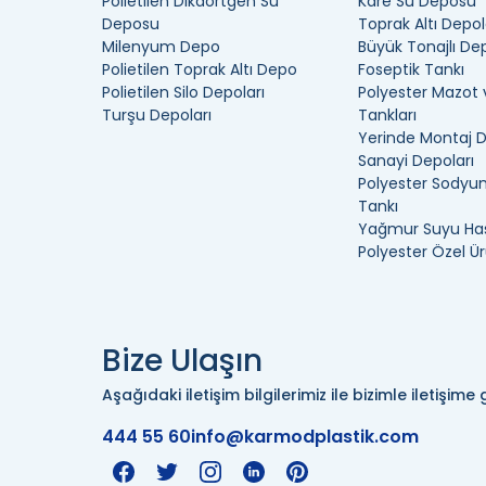
Polietilen Dikdörtgen Su
Kare Su Deposu
Deposu
Toprak Altı Depol
Milenyum Depo
Büyük Tonajlı De
Polietilen Toprak Altı Depo
Foseptik Tankı
Polietilen Silo Depoları
Polyester Mazot 
Turşu Depoları
Tankları
Yerinde Montaj 
Sanayi Depoları
Polyester Sodyum
Tankı
Yağmur Suyu Has
Polyester Özel Ür
Bize Ulaşın
Aşağıdaki iletişim bilgilerimiz ile bizimle iletişime g
444 55 60
info@karmodplastik.com