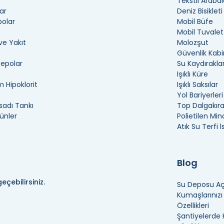
Tekstil Arabal
ar
Deniz Bisikleti
polar
Mobil Büfe
Mobil Tuvalet
ve Yakıt
Molozşut
Güvenlik Kabi
Depolar
Su Kaydıraklar
Işıklı Küre
 Hipoklorit
Işıklı Saksılar
Yol Bariyerleri
adı Tankı
Top Dalgakır
ünler
Polietilen Min
Atık Su Terfi 
Blog
eçebilirsiniz.
Su Deposu Açı
Kumaşlarınız
Özellikleri
Şantiyelerde 