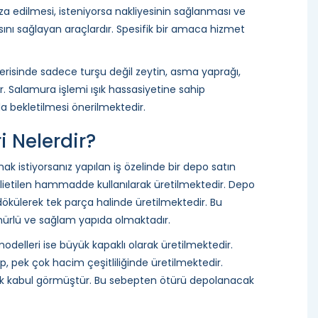
edilmesi, isteniyorsa nakliyesinin sağlanması ve
asını sağlayan araçlardır. Spesifik bir amaca hizmet
erisinde sadece turşu değil zeytin, asma yaprağı,
r. Salamura işlemi ışık hassasiyetine sahip
da bekletilmesi önerilmektedir.
i Nelerdir?
k istiyorsanız yapılan iş özelinde bir depo satın
olietilen hammadde kullanılarak üretilmektedir. Depo
dökülerek tek parça halinde üretilmektedir. Bu
mürlü ve sağlam yapıda olmaktadır.
odelleri ise büyük kapaklı olarak üretilmektedir.
p, pek çok hacim çeşitliliğinde üretilmektedir.
arak kabul görmüştür. Bu sebepten ötürü depolanacak