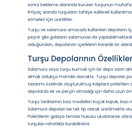
sonra bekleme alanında kurulan turşunun muhafaza 
ihtiyaç anında turşuların tahliye edilerek kullanılm
etmeleri için üretilirler.
Turşu ve salamura amacıyla kullanılan depoların iç
peynir gibi gıdaların salamurası da yapılabilmektedi
olduğundan, depolanan içeriklerin karanlık bir alan
Turşu Depolarının Özellikler
Salamura veya turşu kurmak için bir depo satın alma
almak oldukça mantıklı olacaktır. Turşu depoları p
tasarımı özelinde oluşturulmuş kalıplara polietilen 
depolarda ek ve perçin olmadığı için daha uzun ö
Turşu tanklarının bazı modelleri küçük kapak, bazı m
Salamura depoları ise tek tip olarak üretilmekte olu
Polietilenin gıdaya teması hususu uluslararası ol
turşuları rahatlıkla kurabilirsiniz.