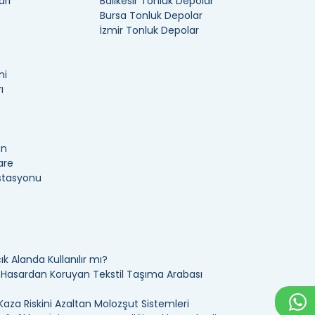
arı
Balıkesir Tonluk Depolar
Bursa Tonluk Depolar
İzmir Tonluk Depolar
ni
ı
an
are
İstasyonu
k Alanda Kullanılır mı?
ı Hasardan Koruyan Tekstil Taşıma Arabası
Kaza Riskini Azaltan Molozşut Sistemleri