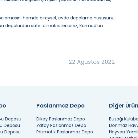
epolamasını hemde bireysel, evde depolama hususunu
n bu depolardan satın almak isterseniz, Karmod’un
22 Ağustos 2022
epo
Paslanmaz Depo
Diğer Ürün
 Su Deposu
Dikey Paslanmaz Depo
Buzağı Kulübe
Su Deposu
Yatay Paslanmaz Depo
Donmaz Hayva
 Su Deposu
Prizmatik Paslanmaz Depo
Hayvan Yemli