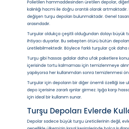
Polietilen hammaddesinden üretilen depolar, diğerl
kalınlığı hacmi ile doğru orantılı olarak artmaktadır. E
değişen turşu depoları bulunmaktadır. Genel tasarım
arasındadır.
Turşular oldukça çeşitli olduğundan dolayı büyük tur
ihtiyacı duyarlar. Bu sebepten ötürü bütün depolama
üretilebilmektedir. Böylece farklı turşular çok daha
Turşu gibi hassas gıdalar daha ufak paketlere kon
içerisinde tortu kalmaması için temizlenmeye alınma
yapılıyorsa her kullanımdan sonra temizlenmesi ön
Turşular için depoların bir diğer önemli özelliği ise 
depo içerisine zararlı ışınlar girmez. Işığa karşı has
için ideal bir kullanım sunar.
Turşu Depoları Evlerde Kulla
Depolar sadece büyük turşu üreticilerinin değil, ev
genellikle ülkemizin kırsal kesimlerinde bolca kullanı