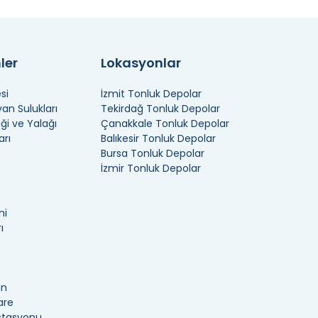
ler
Lokasyonlar
si
İzmit Tonluk Depolar
n Sulukları
Tekirdağ Tonluk Depolar
ği ve Yalağı
Çanakkale Tonluk Depolar
arı
Balıkesir Tonluk Depolar
Bursa Tonluk Depolar
İzmir Tonluk Depolar
ni
ı
an
are
İstasyonu