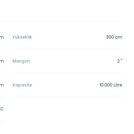
cm
Yükseklik
300 cm
mm
Manşon
2 "
cm
Kapasite
10.000 Litre
°C