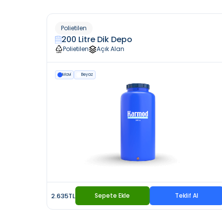
Polietilen
200 Litre Dik Depo
Polietilen
Açık Alan
Mavi
Beyaz
2.635TL
Sepete Ekle
Teklif Al