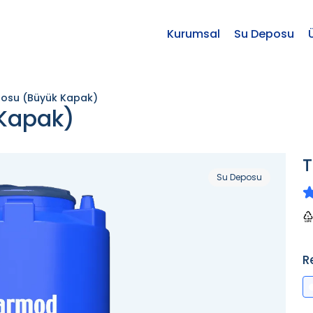
Kurumsal
Su Deposu
posu (Büyük Kapak)
 Kapak)
T
Su Deposu
R