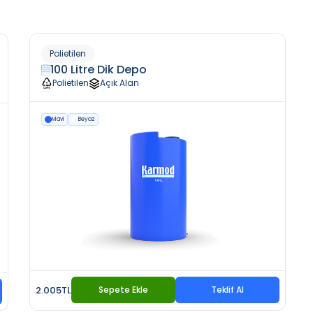
Polietilen
100 Litre Dik Depo
Polietilen
Açık Alan
Mavi
Beyaz
2.005TL
Sepete Ekle
Teklif Al