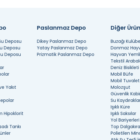
epo
Paslanmaz Depo
Diğer Ürün
 Su Deposu
Dikey Paslanmaz Depo
Buzağı Kulübe
Su Deposu
Yatay Paslanmaz Depo
Donmaz Hayva
 Su Deposu
Prizmatik Paslanmaz Depo
Hayvan Yemli
Tekstil Arabal
ar
Deniz Bisikleti
polar
Mobil Büfe
Mobil Tuvalet
ve Yakıt
Molozşut
Güvenlik Kabi
Depolar
Su Kaydıraklar
Işıklı Küre
 Hipoklorit
Işıklı Saksılar
Yol Bariyerleri
adı Tankı
Top Dalgakır
ünler
Polietilen Min
Atık Su Terfi 