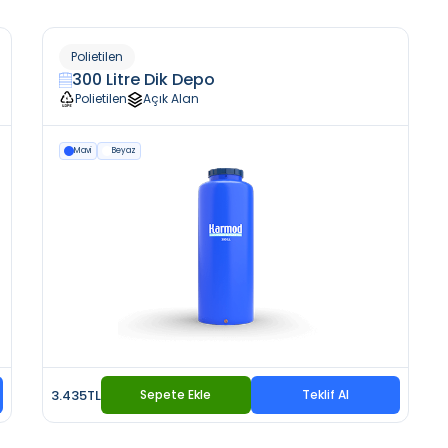
Polietilen
300 Litre Dik Depo
Polietilen
Açık Alan
Mavi
Beyaz
3.435TL
Sepete Ekle
Teklif Al