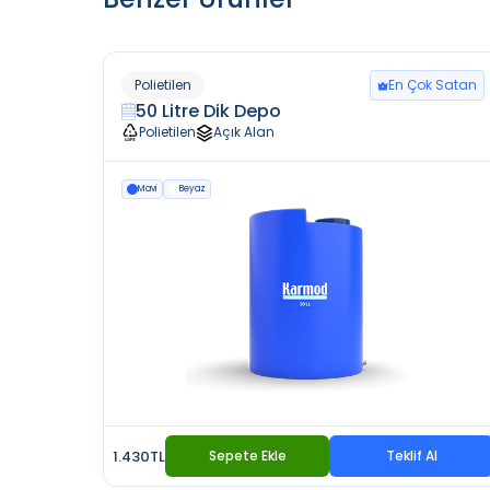
Polietilen
En Çok Satan
50 Litre Dik Depo
Polietilen
Açık Alan
Mavi
Beyaz
1.430TL
Sepete Ekle
Teklif Al