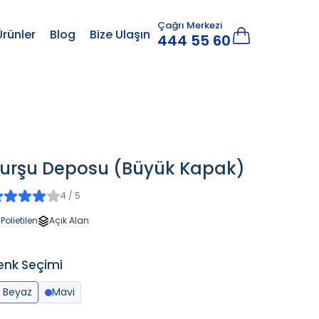
Çağrı Merkezi
Ürünler
Blog
Bize Ulaşın
444 55 60
urşu Deposu (Büyük Kapak)
4 / 5
Polietilen
Açık Alan
enk Seçimi
Beyaz
Mavi