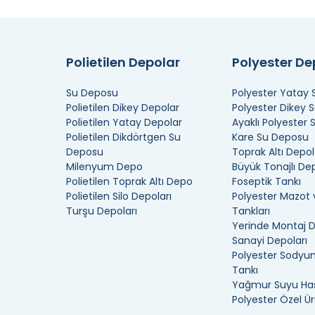
Polietilen Depolar
Polyester D
Su Deposu
Polyester Yatay
Polietilen Dikey Depolar
Polyester Dikey 
Polietilen Yatay Depolar
Ayaklı Polyester
Polietilen Dikdörtgen Su
Kare Su Deposu
Deposu
Toprak Altı Depol
Milenyum Depo
Büyük Tonajlı De
Polietilen Toprak Altı Depo
Foseptik Tankı
Polietilen Silo Depoları
Polyester Mazot 
Turşu Depoları
Tankları
Yerinde Montaj 
Sanayi Depoları
Polyester Sodyum
Tankı
Yağmur Suyu Has
Polyester Özel Ür