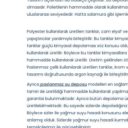
Tasarım açısından da oldukça çeşitlidir. Bu depol
olmasıdır. Polietilenin hammadde olarak kullanılm
uluslararası seviyededir. Hatta salamura gibi işleml
Polyester kullanılarak üretilen tanklar, cam elyaf 
yapıştırıcılar yardımıyla birleştirilir. Bu tanklar 
tanklar güçlü kimyasal depolaması söz konusu olduğu
kullanılarak üretilir. Böylece bu tanklar kimyasallara
hammadde kullanılarak üretilir. Üretim şeklinden 
Paslanmaz çelik kullanılarak üretilen tanklar, krom 
tasarımı doğrultusunda argon kaynağı ile birleştirilm
Ayrıca
paslanmaz su deposu
modelleri en sağlam 
tamiri de üretildiği hammadde kullanılarak yapılmakt
garantisi bulunmaktadır. Ayrıca bütün depolama ürü
üretilebilmektedir. Bu sayede sizlerde depoladığınız f
Böylece sizler ile yağmur suyu hasadı konusunu el
anlamış olduk. Sizlerde yağmur suyu hasadı kurmak
temsilcilerimiz ile görüşebilirsiniz.