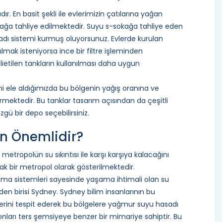
r. En basit şekli ile evlerimizin çatılarına yağan
kağa tahliye edilmektedir. Suyu s-sokağa tahliye eden
adı sistemi kurmuş oluyorsunuz. Evlerde kurulan
mak isteniyorsa ince bir filtre işleminden
polietilen tankların kullanılması daha uygun
 ele aldığımızda bu bölgenin yağış oranına ve
rmektedir. Bu tanklar tasarım açısından da çeşitli
ü bir depo seçebilirsiniz.
n Önemlidir?
 metropolün su sıkıntısı ile karşı karşıya kalacağını
ak bir metropol olarak gösterilmektedir.
ama sistemleri sayesinde yaşama ihtimali olan su
rden birisi Sydney. Sydney bilim insanlarının bu
lerini tespit ederek bu bölgelere yağmur suyu hasadı
nları ters şemsiyeye benzer bir mimariye sahiptir. Bu