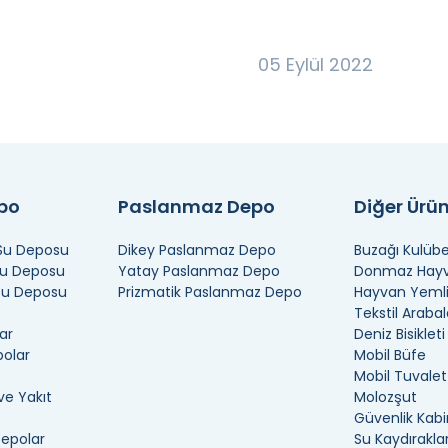
05 Eylül 2022
epo
Paslanmaz Depo
Diğer Ürün
 Su Deposu
Dikey Paslanmaz Depo
Buzağı Kulübe
Su Deposu
Yatay Paslanmaz Depo
Donmaz Hayva
 Su Deposu
Prizmatik Paslanmaz Depo
Hayvan Yemli
Tekstil Arabal
ar
Deniz Bisikleti
polar
Mobil Büfe
Mobil Tuvalet
ve Yakıt
Molozşut
Güvenlik Kabi
Depolar
Su Kaydıraklar