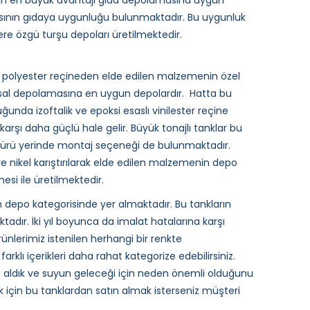
arın en büyük avantajı gıda depolamasına uygun
asının gıdaya uygunluğu bulunmaktadır. Bu uygunluk
ere özgü turşu depoları üretilmektedir.
ve polyester reçineden elde edilen malzemenin özel
kimyasal depolamasına en uygun depolardır. Hatta bu
nda izoftalik ve epoksi esaslı vinilester reçine
 karşı daha güçlü hale gelir. Büyük tonajlı tanklar bu
ötürü yerinde montaj seçeneği de bulunmaktadır.
ve nikel karıştırılarak elde edilen malzemenin depo
esi ile üretilmektedir.
depo kategorisinde yer almaktadır. Bu tankların
adır. İki yıl boyunca da imalat hatalarına karşı
nlerimiz istenilen herhangi bir renkte
arklı içerikleri daha rahat kategorize edebilirsiniz.
e aldık ve suyun geleceği için neden önemli olduğunu
 için bu tanklardan satın almak isterseniz müşteri