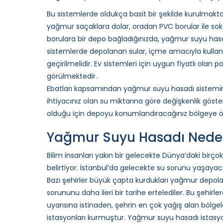
Bu sistemlerde oldukça basit bir şekilde kurulmaktadı
yağmur saçaklara dolar, oradan PVC borular ile so
borulara bir depo bağladığınızda, yağmur suyu has
sistemlerde depolanan sular, içme amacıyla kullanıl
geçirilmelidir. Ev sistemleri için uygun fiyatlı olan 
görülmektedir.
Ebatları kapsamından yağmur suyu hasadı sistemini
ihtiyacınız olan su miktarına göre değişkenlik göste
olduğu için depoyu konumlandıracağınız bölgeye özg
Yağmur Suyu Hasadı Nede
Bilim insanları yakın bir gelecekte Dünya’daki birçok
belirtiyor. İstanbul’da gelecekte su sorunu yaşayac
Bazı şehirler büyük çapta kurdukları yağmur depol
sorununu daha ileri bir tarihe ertelediler. Bu şehirle
uyarısına istinaden, şehrin en çok yağış alan bölge
istasyonları kurmuştur. Yağmur suyu hasadı istasyo