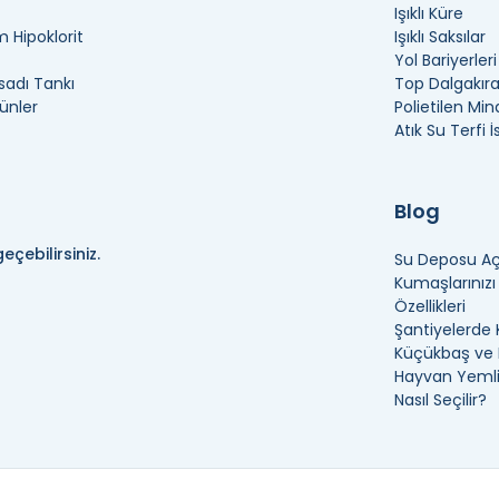
Işıklı Küre
 Hipoklorit
Işıklı Saksılar
Yol Bariyerleri
adı Tankı
Top Dalgakır
ünler
Polietilen Min
Atık Su Terfi 
Blog
eçebilirsiniz.
Su Deposu Açı
Kumaşlarınız
Özellikleri
Şantiyelerde 
Küçükbaş ve B
Hayvan Yemli
Nasıl Seçilir?