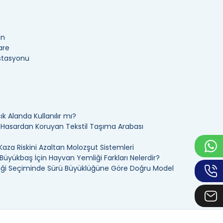
an
are
İstasyonu
k Alanda Kullanılır mı?
ı Hasardan Koruyan Tekstil Taşıma Arabası
Kaza Riskini Azaltan Molozşut Sistemleri
üyükbaş İçin Hayvan Yemliği Farkları Nelerdir?
ği Seçiminde Sürü Büyüklüğüne Göre Doğru Model