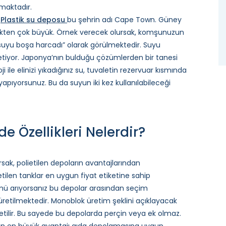
nmaktadır.
.
Plastik su deposu
bu şehrin adı Cape Town. Güney
çekten çok büyük. Örnek verecek olursak, komşunuzun
suyu boşa harcadı” olarak görülmektedir. Suyu
etiyor. Japonya’nın bulduğu çözümlerden bir tanesi
i ile elinizi yıkadığınız su, tuvaletin rezervuar kısmında
i yapıyorsunuz. Bu da suyun iki kez kullanılabileceği
 Özellikleri Nelerdir?
ak, polietilen depoların avantajlarından
ilen tanklar en uygun fiyat etiketine sahip
ümü arıyorsanız bu depolar arasından seçim
üretilmektedir. Monoblok üretim şeklini açıklayacak
retilir. Bu sayede bu depolarda perçin veya ek olmaz.