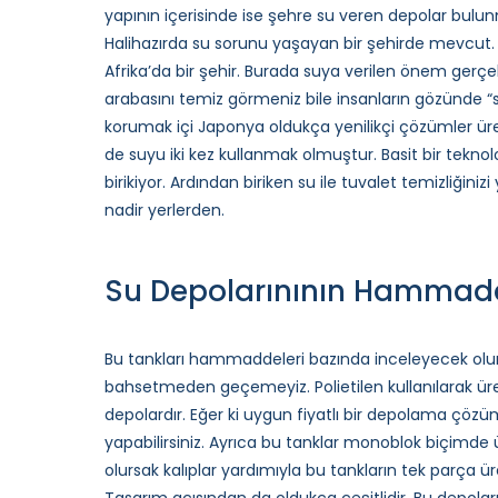
yapının içerisinde ise şehre su veren depolar bulu
Halihazırda su sorunu yaşayan bir şehirde mevcut
Afrika’da bir şehir. Burada suya verilen önem ger
arabasını temiz görmeniz bile insanların gözünde “
korumak içi Japonya oldukça yenilikçi çözümler ür
de suyu iki kez kullanmak olmuştur. Basit bir teknoloj
birikiyor. Ardından biriken su ile tuvalet temizliğiniz
nadir yerlerden.
Su Depolarınının Hammadde
Bu tankları hammaddeleri bazında inceleyecek olurs
bahsetmeden geçemeyiz. Polietilen kullanılarak üret
depolardır. Eğer ki uygun fiyatlı bir depolama çöz
yapabilirsiniz. Ayrıca bu tanklar monoblok biçimde 
olursak kalıplar yardımıyla bu tankların tek parça ü