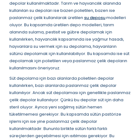
depolar kullanılmaktadır. Tarım ve hayvancılık alanında
kullanılan su depoları ise bazen polietilen, bazen ise
paslanmaz çelik kullanılarak üretilen
su deposu
modelleri
oluyor. Bu kapsamda üretilen depo modelleri, tarım
alanında sulama, pestisit ve gübre depolamak için
kullanılırken, hayvancılık kapsamında ise yağmur hasadı,
hayvanlara su vermek için su depolama, hayvanların
sütünü depolamak için kullanılabiliyor. Bu kapsamda ise süt
depolamak için polietilen veya paslanmaz çelik depoların
kullanılmasını öneriyoruz.
Süt depolama için bazı alanlarda polietilen depolar
kullanılırken, bazı alanlarda paslanmaz çelik depolar
kullanılıyor. Ancak süt depolaması için genellikle paslanmaz
çelik depolar kullanılıyor. Çünkü bu depolar süt için daha
steril oluyor. Ayrıca yeni sağılmış sütün hemen
tüketilmemesi gerekiyor. Bu kapsamda sütün pastörize
işlemi için ise yine paslanmaz çelik depolar
kullanılmaktadır. Bununla birlikte sütün farklı farklı
süreçlerden geçebilmesi için ısıtılması gerekiyor. Bu