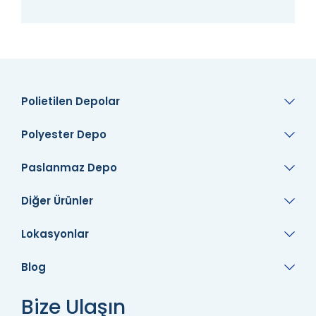
Polietilen Depolar
Polyester Depo
Paslanmaz Depo
Diğer Ürünler
Lokasyonlar
Blog
Bize Ulaşın