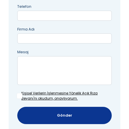
Telefon
Firma Adı
Mesaj
Kişisel Verilerin İşlenmesine
Yönelik Açık Rıza
Beyanı'nı okudum, onaylıyorum.
Gönder