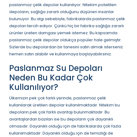
paslanmaz çelik depolar kullanılıyor. Nitekim polietilen
depoların, sağlığa zararlı olduğunu düşünen insanlar
bulunuyor. Bu algı sebebiyle, fabrikalarda paslanmaz çelik
depoları tercih ediyor. Çünkü hiç bir fabrika sağlığa zararlı
ürünler üreten damgası yemek istemez. Bu kapsamda
paslanmaz çelik depolar oldukça popüler hale gelmiştir.
Sizlerde bu depolardan bir tanesini satın almak isterseniz
hemen satın alabilir ve kullanmaya başlayabilirsiniz.
Paslanmaz Su Depoları
Neden Bu Kadar Çok
Kullanılıyor?
Ülkemizin pek çok farklı yerinde, paslanmaz çelik
kullanılarak üretilen depolar kullanılmaktadır. Nitekim bu
depoların pek çok farklı avantajı bulunmaktadır. Bu
avantajlardan bazıları ise bu depoların çok dayanıklı
olmasıdır. Dayanıklı olduğu için de fabrikalarda çok fazla
kullanılmaktadır. Dayanıklı olduğu için de temizliği de