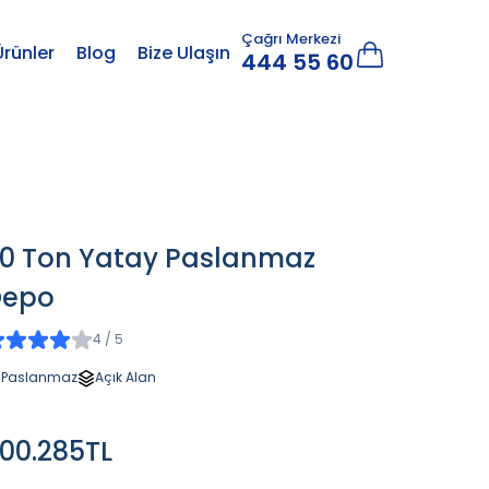
Çağrı Merkezi
Ürünler
Blog
Bize Ulaşın
444 55 60
0 Ton Yatay Paslanmaz
Depo
4 / 5
Paslanmaz
Açık Alan
00.285TL