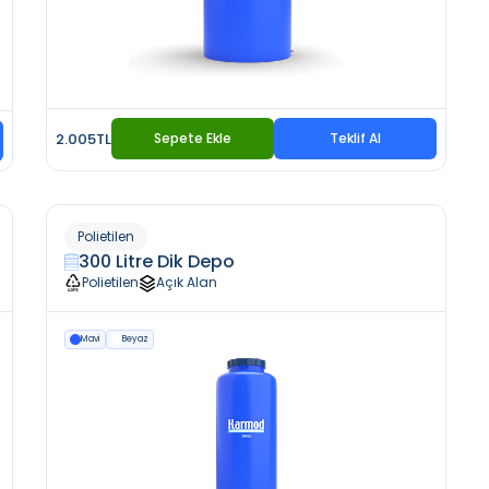
2.005TL
Sepete Ekle
Teklif Al
Polietilen
300 Litre Dik Depo
Polietilen
Açık Alan
Mavi
Beyaz