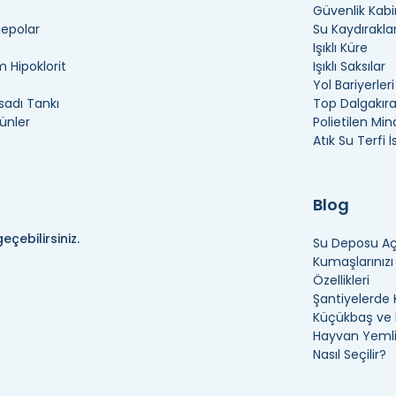
Güvenlik Kabi
Depolar
Su Kaydıraklar
Işıklı Küre
 Hipoklorit
Işıklı Saksılar
Yol Bariyerleri
adı Tankı
Top Dalgakır
ünler
Polietilen Min
Atık Su Terfi 
Blog
eçebilirsiniz.
Su Deposu Açı
Kumaşlarınız
Özellikleri
Şantiyelerde 
Küçükbaş ve B
Hayvan Yemli
Nasıl Seçilir?