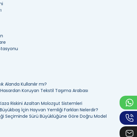
ni
ı
an
are
İstasyonu
k Alanda Kullanılır mı?
ı Hasardan Koruyan Tekstil Taşıma Arabası
Kaza Riskini Azaltan Molozşut Sistemleri
üyükbaş İçin Hayvan Yemliği Farkları Nelerdir?
ği Seçiminde Sürü Büyüklüğüne Göre Doğru Model