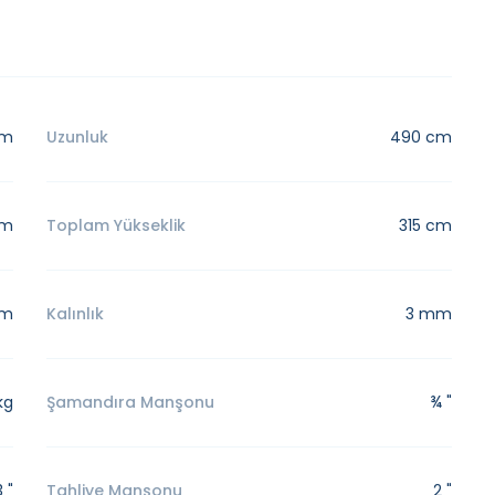
cm
Uzunluk
490 cm
cm
Toplam Yükseklik
315 cm
cm
Kalınlık
3 mm
kg
Şamandıra Manşonu
¾ "
3 "
Tahliye Manşonu
2 "