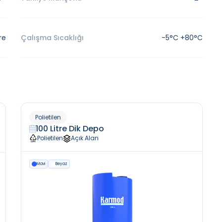
re
Çalışma Sıcaklığı
-5°C +80°C
Polietilen
100 Litre Dik Depo
Polietilen
Açık Alan
Mavi
Beyaz