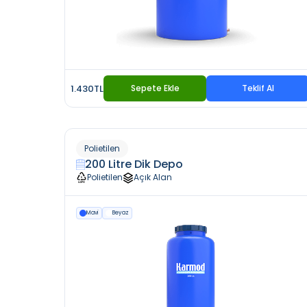
1.430TL
Sepete Ekle
Teklif Al
Polietilen
200 Litre Dik Depo
Polietilen
Açık Alan
Mavi
Beyaz