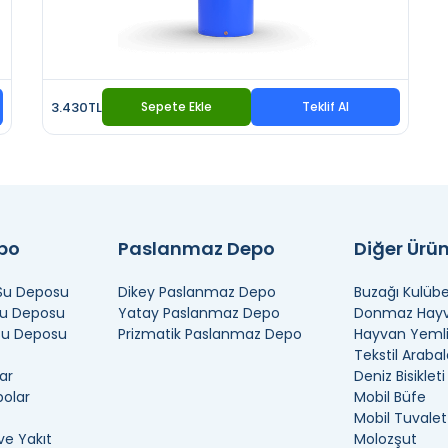
3.430TL
Sepete Ekle
Teklif Al
epo
Paslanmaz Depo
Diğer Ürün
 Su Deposu
Dikey Paslanmaz Depo
Buzağı Kulübe
Su Deposu
Yatay Paslanmaz Depo
Donmaz Hayva
 Su Deposu
Prizmatik Paslanmaz Depo
Hayvan Yemli
Tekstil Arabal
ar
Deniz Bisikleti
polar
Mobil Büfe
Mobil Tuvalet
ve Yakıt
Molozşut