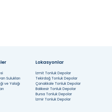
ler
Lokasyonlar
si
İzmit Tonluk Depolar
n Sulukları
Tekirdağ Tonluk Depolar
ği ve Yalağı
Çanakkale Tonluk Depolar
arı
Balıkesir Tonluk Depolar
Bursa Tonluk Depolar
İzmir Tonluk Depolar