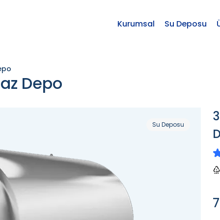
Kurumsal
Su Deposu
epo
maz Depo
3
Su Deposu
7