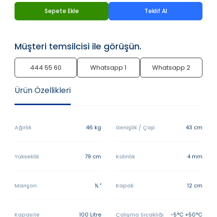
Sepete Ekle
Teklif Al
Müşteri temsilcisi ile görüşün.
444 55 60
Whatsapp 1
Whatsapp 2
Ürün Özellikleri
Ağırlık
46 kg
Genişlik / Çap
43 cm
Yükseklik
79 cm
Kalınlık
4 mm
Manşon
½ "
Kapak
12 cm
Kapasite
100 Litre
Çalışma Sıcaklığı
-5°C +50°C