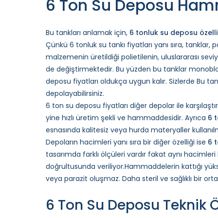
6 Ton Su Deposu Hamm
Bu tankları anlamak için,
6 tonluk su deposu özelli
Çünkü 6 tonluk su tankı fiyatları yanı sıra, tanklar, p
malzemenin üretildiği polietilenin, uluslararası s
de değiştirmektedir. Bu yüzden bu tanklar monoblok 
deposu fiyatları oldukça uygun kalır. Sizlerde Bu tankla
depolayabilirsiniz.
6 ton su deposu fiyatları diğer depolar ile karşılaşt
yine hızlı üretim şekli ve hammaddesidir. Ayrıca
6 
esnasında kalitesiz veya hurda materyaller kullanıl
Depoların hacimleri yanı sıra bir diğer özelliği ise
6 t
tasarımda farklı ölçüleri vardır fakat aynı hacimleri
doğrultusunda veriliyor.Hammaddelerin kattığı yüks
veya parazit oluşmaz. Daha steril ve sağlıklı bir ort
6 Ton Su Deposu Teknik Öz