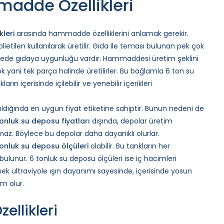
adde Özellikleri
kleri
arasında hammadde özelliklerini anlamak gerekir.
olietilen kullanılarak üretilir. Gıda ile teması bulunan pek çok
eviyede gıdaya uygunluğu vardır. Hammaddesi üretim şeklini
yani tek parça halinde üretilirler. Bu bağlamla 6 ton su
rın içerisinde içilebilir ve yenebilir içerikleri
ırıldığında en uygun fiyat etiketine sahiptir. Bunun nedeni de
tonluk su deposu fiyatları
dışında, depolar üretim
maz. Böylece bu depolar daha dayanıklı olurlar.
onluk su deposu ölçüleri
olabilir. Bu tankların her
 bulunur. 6 tonluk su deposu ölçüleri ise iç hacimleri
ek ultraviyole ışın dayanımı sayesinde, içerisinde yosun
am olur.
ellikleri