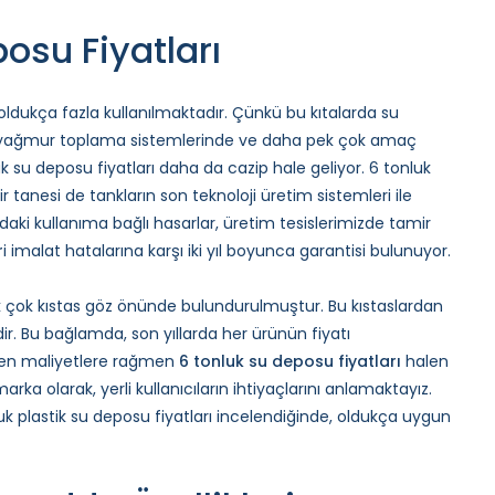
osu Fiyatları
 oldukça fazla kullanılmaktadır. Çünkü bu kıtalarda su
rda, yağmur toplama sistemlerinde ve daha pek çok amaç
k su deposu fiyatları daha da cazip hale geliyor. 6 tonluk
r tanesi de tankların son teknoloji üretim sistemleri ile
daki kullanıma bağlı hasarlar, üretim tesislerimizde tamir
r
i imalat hatalarına karşı iki yıl boyunca garantisi bulunuyor.
pek çok kıstas göz önünde bulundurulmuştur. Bu kıstaslardan
dir. Bu bağlamda, son yıllarda her ürünün fiyatı
len maliyetlere rağmen
6 tonluk su deposu fiyatları
halen
ka olarak, yerli kullanıcıların ihtiyaçlarını anlamaktayız.
 plastik su deposu fiyatları incelendiğinde, oldukça uygun