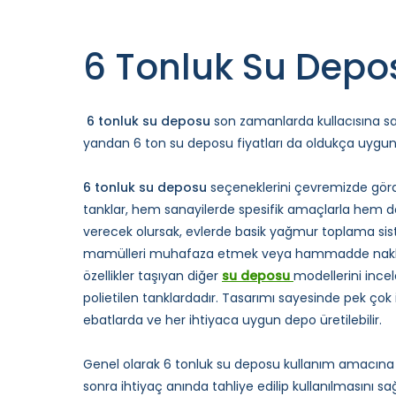
6 Tonluk Su Depo
6 tonluk su deposu
son zamanlarda kullacısına s
yandan 6 ton su deposu fiyatları da oldukça uygu
6 tonluk su deposu
seçeneklerini çevremizde gör
tanklar, hem sanayilerde spesifik amaçlarla hem de
verecek olursak, evlerde basik yağmur toplama sistem
mamülleri muhafaza etmek veya hammadde nakliyesi
özellikler taşıyan diğer
su deposu
modellerini ince
polietilen tanklardadır. Tasarımı sayesinde pek çok
ebatlarda ve her ihtiyaca uygun depo üretilebilir.
Genel olarak 6 tonluk su deposu kullanım amacına b
sonra ihtiyaç anında tahliye edilip kullanılmasını s