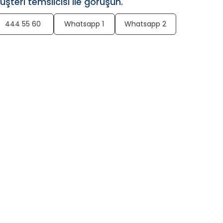
üşteri temsilcisi ile görüşün.
444 55 60
Whatsapp 1
Whatsapp 2