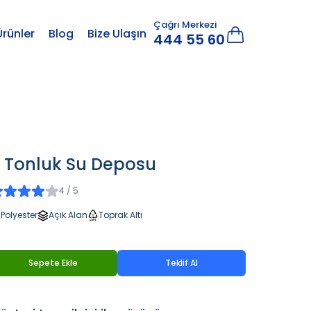
Çağrı Merkezi
Ürünler
Blog
Bize Ulaşın
444 55 60
 Tonluk Su Deposu
4 / 5
Polyester
Açık Alan
Toprak Altı
Sepete Ekle
Teklif Al