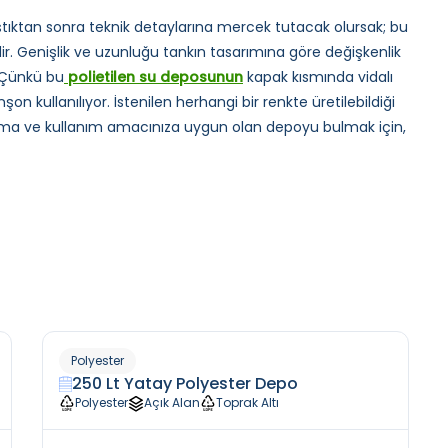
aylaştıktan sonra teknik detaylarına mercek tutacak olursak; bu
dir. Genişlik ve uzunluğu tankın tasarımına göre değişkenlik
 Çünkü bu
polietilen su deposunun
kapak kısmında vidalı
n kullanılıyor. İstenilen herhangi bir renkte üretilebildiği
alışma ve kullanım amacınıza uygun olan depoyu bulmak için,
Polyester
250 Lt Yatay Polyester Depo
Polyester
Açık Alan
Toprak Altı