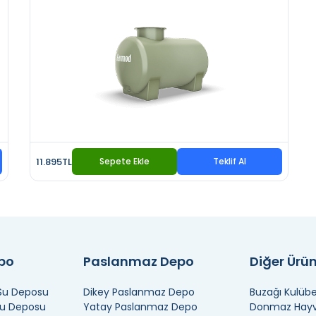
11.895TL
Sepete Ekle
Teklif Al
epo
Paslanmaz Depo
Diğer Ürün
 Su Deposu
Dikey Paslanmaz Depo
Buzağı Kulübe
Su Deposu
Yatay Paslanmaz Depo
Donmaz Hayva