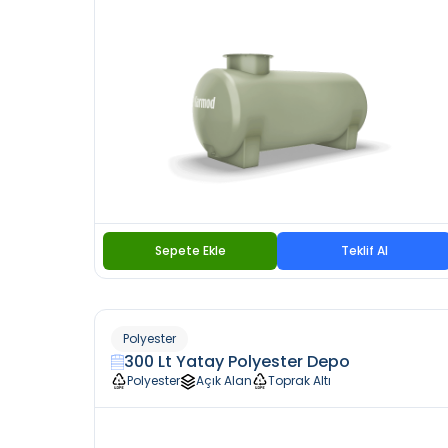
Sepete Ekle
Teklif Al
Polyester
300 Lt Yatay Polyester Depo
Polyester
Açık Alan
Toprak Altı