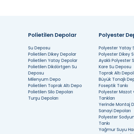
Polietilen Depolar
Polyester D
Su Deposu
Polyester Yatay
Polietilen Dikey Depolar
Polyester Dikey 
Polietilen Yatay Depolar
Ayaklı Polyester
Polietilen Dikdörtgen Su
Kare Su Deposu
Deposu
Toprak Altı Depol
Milenyum Depo
Büyük Tonajlı De
Polietilen Toprak Altı Depo
Foseptik Tankı
Polietilen Silo Depoları
Polyester Mazot 
Turşu Depoları
Tankları
Yerinde Montaj 
Sanayi Depoları
Polyester Sodyum
Tankı
Yağmur Suyu Has