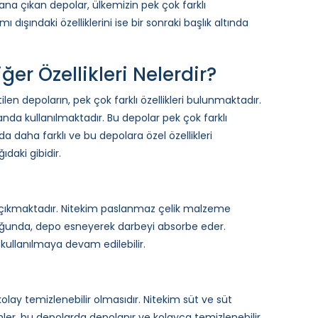
 plana çıkan depolar, ülkemizin pek çok farklı
 dışındaki özelliklerini ise bir sonraki başlık altında
ğer Özellikleri Nelerdir?
ilen depoların, pek çok farklı özellikleri bulunmaktadır.
anda kullanılmaktadır. Bu depolar pek çok farklı
nda daha farklı ve bu depolara özel özellikleri
ıdaki gibidir.
na çıkmaktadır. Nitekim paslanmaz çelik malzeme
duğunda, depo esneyerek darbeyi absorbe eder.
kullanılmaya devam edilebilir.
olay temizlenebilir olmasıdır. Nitekim süt ve süt
nler, bu depolarda depolanır ve kolayca temizlenebilir.