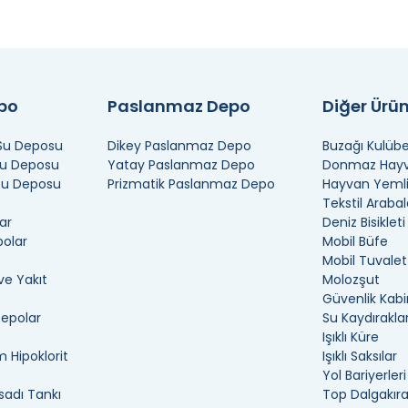
epo
Paslanmaz Depo
Diğer Ürün
 Su Deposu
Dikey Paslanmaz Depo
Buzağı Kulübe
Su Deposu
Yatay Paslanmaz Depo
Donmaz Hayva
 Su Deposu
Prizmatik Paslanmaz Depo
Hayvan Yemli
Tekstil Arabal
ar
Deniz Bisikleti
polar
Mobil Büfe
Mobil Tuvalet
ve Yakıt
Molozşut
Güvenlik Kabi
Depolar
Su Kaydıraklar
Işıklı Küre
 Hipoklorit
Işıklı Saksılar
Yol Bariyerleri
adı Tankı
Top Dalgakır