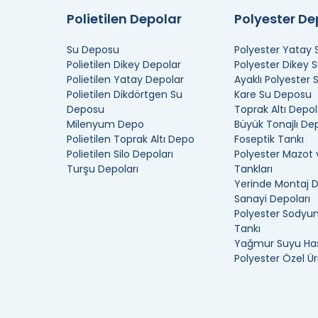
Polietilen Depolar
Polyester D
Su Deposu
Polyester Yatay
Polietilen Dikey Depolar
Polyester Dikey 
Polietilen Yatay Depolar
Ayaklı Polyester
Polietilen Dikdörtgen Su
Kare Su Deposu
Deposu
Toprak Altı Depol
Milenyum Depo
Büyük Tonajlı De
Polietilen Toprak Altı Depo
Foseptik Tankı
Polietilen Silo Depoları
Polyester Mazot 
Turşu Depoları
Tankları
Yerinde Montaj 
Sanayi Depoları
Polyester Sodyum
Tankı
Yağmur Suyu Has
Polyester Özel Ür