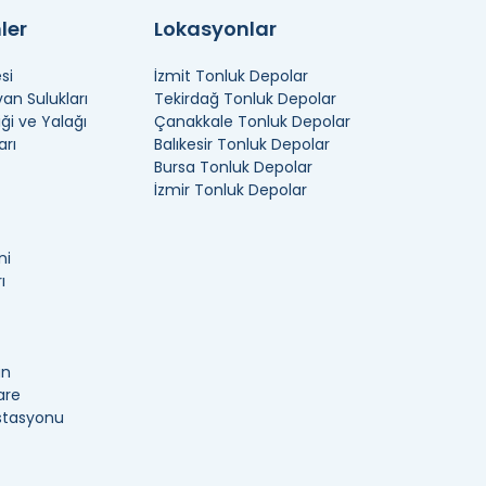
ler
Lokasyonlar
si
İzmit Tonluk Depolar
n Sulukları
Tekirdağ Tonluk Depolar
ği ve Yalağı
Çanakkale Tonluk Depolar
arı
Balıkesir Tonluk Depolar
Bursa Tonluk Depolar
İzmir Tonluk Depolar
ni
ı
an
are
İstasyonu