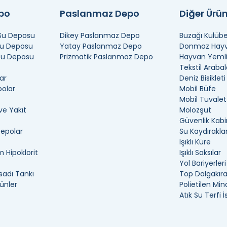
epo
Paslanmaz Depo
Diğer Ürün
 Su Deposu
Dikey Paslanmaz Depo
Buzağı Kulübe
Su Deposu
Yatay Paslanmaz Depo
Donmaz Hayva
 Su Deposu
Prizmatik Paslanmaz Depo
Hayvan Yemli
Tekstil Arabal
ar
Deniz Bisikleti
polar
Mobil Büfe
Mobil Tuvalet
ve Yakıt
Molozşut
Güvenlik Kabi
Depolar
Su Kaydıraklar
Işıklı Küre
 Hipoklorit
Işıklı Saksılar
Yol Bariyerleri
adı Tankı
Top Dalgakır
ünler
Polietilen Min
Atık Su Terfi 