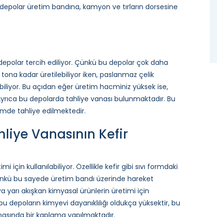
 depolar üretim bandına, kamyon ve tırların dorsesine
 depolar tercih ediliyor. Çünkü bu depolar çok daha
5 tona kadar üretilebiliyor iken, paslanmaz çelik
ebiliyor. Bu açıdan eğer üretim hacminiz yüksek ise,
Ayrıca bu depolarda tahliye vanası bulunmaktadır. Bu
imde tahliye edilmektedir.
iye Vanasının Kefir
mi için kullanılabiliyor. Özellikle kefir gibi sıvı formdaki
Çünkü bu sayede üretim bandı üzerinde hareket
ya yarı akışkan kimyasal ürünlerin üretimi için
u depoların kimyevi dayanıklılığı oldukça yüksektir, bu
nasında bir kaplama yapılmaktadır.