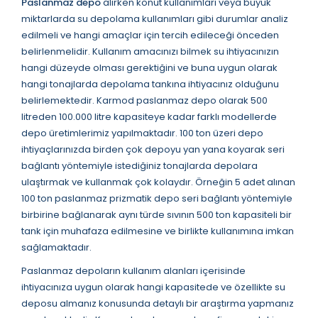
Paslanmaz depo
alırken konut kullanımları veya büyük
miktarlarda su depolama kullanımları gibi durumlar analiz
edilmeli ve hangi amaçlar için tercih edileceği önceden
belirlenmelidir. Kullanım amacınızı bilmek su ihtiyacınızın
hangi düzeyde olması gerektiğini ve buna uygun olarak
hangi tonajlarda depolama tankına ihtiyacınız olduğunu
belirlemektedir. Karmod paslanmaz depo olarak 500
litreden 100.000 litre kapasiteye kadar farklı modellerde
depo üretimlerimiz yapılmaktadır. 100 ton üzeri depo
ihtiyaçlarınızda birden çok depoyu yan yana koyarak seri
bağlantı yöntemiyle istediğiniz tonajlarda depolara
ulaştırmak ve kullanmak çok kolaydır. Örneğin 5 adet alınan
100 ton paslanmaz prizmatik depo seri bağlantı yöntemiyle
birbirine bağlanarak aynı türde sıvının 500 ton kapasiteli bir
tank için muhafaza edilmesine ve birlikte kullanımına imkan
sağlamaktadır.
Paslanmaz depoların kullanım alanları içerisinde
ihtiyacınıza uygun olarak hangi kapasitede ve özellikte su
deposu almanız konusunda detaylı bir araştırma yapmanız