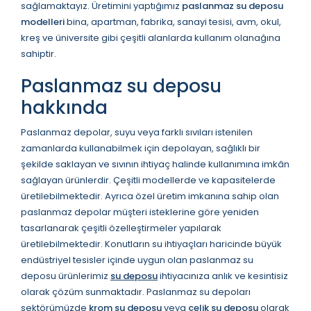
sağlamaktayız. Üretimini yaptığımız
paslanmaz su deposu
modelleri
bina, apartman, fabrika, sanayi tesisi, avm, okul,
kreş ve üniversite gibi çeşitli alanlarda kullanım olanağına
sahiptir.
Paslanmaz su deposu
hakkında
Paslanmaz depolar, suyu veya farklı sıvıları istenilen
zamanlarda kullanabilmek için depolayan, sağlıklı bir
şekilde saklayan ve sıvının ihtiyaç halinde kullanımına imkân
sağlayan ürünlerdir. Çeşitli modellerde ve kapasitelerde
üretilebilmektedir. Ayrıca özel üretim imkanına sahip olan
paslanmaz depolar müşteri isteklerine göre yeniden
tasarlanarak çeşitli özelleştirmeler yapılarak
üretilebilmektedir. Konutların su ihtiyaçları haricinde büyük
endüstriyel tesisler içinde uygun olan paslanmaz su
deposu ürünlerimiz
su deposu
ihtiyacınıza anlık ve kesintisiz
olarak çözüm sunmaktadır. Paslanmaz su depoları
sektörümüzde
krom su deposu
veya
çelik su deposu
olarak