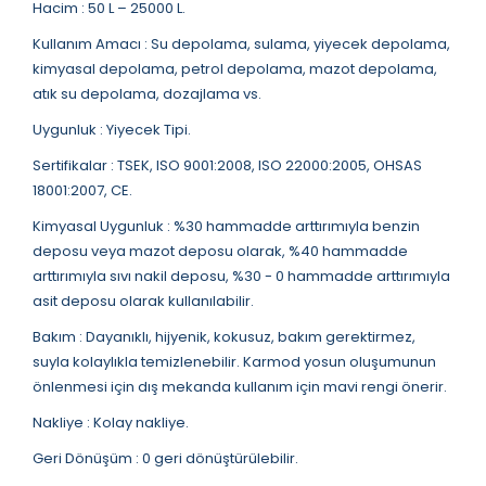
Hacim : 50 L – 25000 L.
Kullanım Amacı : Su depolama, sulama, yiyecek depolama,
kimyasal depolama, petrol depolama, mazot depolama,
atık su depolama, dozajlama vs.
Uygunluk : Yiyecek Tipi.
Sertifikalar : TSEK, ISO 9001:2008, ISO 22000:2005, OHSAS
18001:2007, CE.
Kimyasal Uygunluk : %30 hammadde arttırımıyla benzin
deposu veya mazot deposu olarak, %40 hammadde
arttırımıyla sıvı nakil deposu, %30 - 0 hammadde arttırımıyla
asit deposu olarak kullanılabilir.
Bakım : Dayanıklı, hijyenik, kokusuz, bakım gerektirmez,
suyla kolaylıkla temizlenebilir. Karmod yosun oluşumunun
önlenmesi için dış mekanda kullanım için mavi rengi önerir.
Nakliye : Kolay nakliye.
Geri Dönüşüm : 0 geri dönüştürülebilir.