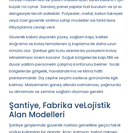
büyük rol oynar. Sandviç panel yapılar hızlı kurulum ve iyi ısı
dengesiyle tercih edilebilir. Polyester, metal, beton takviyeli
veya özel güvenlik sınıfına sahip modeller ise farklı tesis
ihtiyaçlarına cevap verir.
Güvenlik kabini dayanıklı yüzey, sağlam kapı, kaliteli
doğrama ve kolay temizlenen iç kaplama ile daha uzun
ömürlü olur. Şantiye gibi tozlu alanlarda yüzeylerin kolay
silinebilmesi önem kazanır. Soğuk bölgelerde kapı fitili ve
duvar yalıtımı personelin çalışma konforunu belirler. Sıcak
bölgelerde gölgelik, havalandırma ve klima hattı
planlanmalıdır. Dış cephe seçimi sadece görünümle ilgili
kalmaz. Malzemenin güneş altında solmaması, yağmurda
su almaması ve zemine sağlam oturması gerekir.
Şantiye, Fabrika veLojistik
Alan Modelleri
Şantiye girişlerinde güvenlik noktası genellikle geçici fakat
yoğun kullanılan bir alandır. Araç, kamyon, beton mikseri,