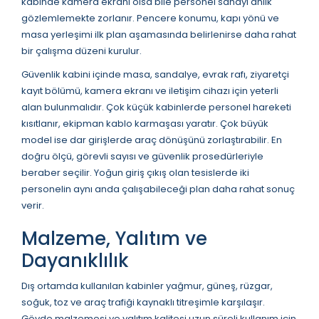
kabinde kamera ekranı olsa bile personel sahayı anlık
gözlemlemekte zorlanır. Pencere konumu, kapı yönü ve
masa yerleşimi ilk plan aşamasında belirlenirse daha rahat
bir çalışma düzeni kurulur.
Güvenlik kabini içinde masa, sandalye, evrak rafı, ziyaretçi
kayıt bölümü, kamera ekranı ve iletişim cihazı için yeterli
alan bulunmalıdır. Çok küçük kabinlerde personel hareketi
kısıtlanır, ekipman kablo karmaşası yaratır. Çok büyük
model ise dar girişlerde araç dönüşünü zorlaştırabilir. En
doğru ölçü, görevli sayısı ve güvenlik prosedürleriyle
beraber seçilir. Yoğun giriş çıkış olan tesislerde iki
personelin aynı anda çalışabileceği plan daha rahat sonuç
verir.
Malzeme, Yalıtım ve
Dayanıklılık
Dış ortamda kullanılan kabinler yağmur, güneş, rüzgar,
soğuk, toz ve araç trafiği kaynaklı titreşimle karşılaşır.
Gövde malzemesi ve yalıtım kalitesi uzun süreli kullanım için