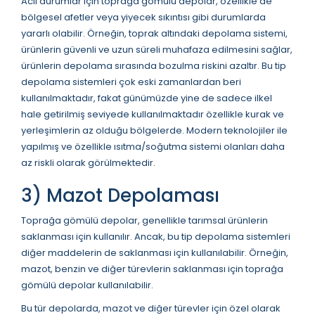
Acil durumlar için toprağa gömülü depolar, özellikle de
bölgesel afetler veya yiyecek sıkıntısı gibi durumlarda
yararlı olabilir. Örneğin, toprak altındaki depolama sistemi,
ürünlerin güvenli ve uzun süreli muhafaza edilmesini sağlar,
ürünlerin depolama sırasında bozulma riskini azaltır. Bu tip
depolama sistemleri çok eski zamanlardan beri
kullanılmaktadır, fakat günümüzde yine de sadece ilkel
hale getirilmiş seviyede kullanılmaktadır özellikle kurak ve
yerleşimlerin az olduğu bölgelerde. Modern teknolojiler ile
yapılmış ve özellikle ısıtma/soğutma sistemi olanları daha
az riskli olarak görülmektedir.
3) Mazot Depolaması
Toprağa gömülü depolar, genellikle tarımsal ürünlerin
saklanması için kullanılır. Ancak, bu tip depolama sistemleri
diğer maddelerin de saklanması için kullanılabilir. Örneğin,
mazot, benzin ve diğer türevlerin saklanması için toprağa
gömülü depolar kullanılabilir.
Bu tür depolarda, mazot ve diğer türevler için özel olarak