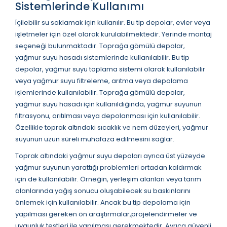
Sistemlerinde Kullanımı
İçilebilir su saklamak için kullanılır. Bu tip depolar, evler veya
işletmeler için özel olarak kurulabilmektedir. Yerinde montaj
seçeneği bulunmaktadır. Toprağa gömülü depolar,
yağmur suyu hasadı sistemlerinde kullanılabilir. Bu tip
depolar, yağmur suyu toplama sistemi olarak kullanılabilir
veya yağmur suyu filtreleme, arıtma veya depolama
işlemlerinde kullanılabilir. Toprağa gömülü depolar,
yağmur suyu hasadı için kullanıldığında, yağmur suyunun
filtrasyonu, arıtılması veya depolanması için kullanılabilir.
Özellikle toprak altındaki sıcaklık ve nem düzeyleri, yağmur
suyunun uzun süreli muhafaza edilmesini sağlar.
Toprak altındaki yağmur suyu depoları ayrıca üst yüzeyde
yağmur suyunun yarattığı problemleri ortadan kaldırmak
için de kullanılabilir. Örneğin, yerleşim alanları veya tarım
alanlarında yağış sonucu oluşabilecek su baskınlarını
önlemek için kullanılabilir. Ancak bu tip depolama için
yapılması gereken ön araştırmalar,projelendirmeler ve
uygunluk testleri ile yapılması gerekmektedir. Ayrıca güvenli