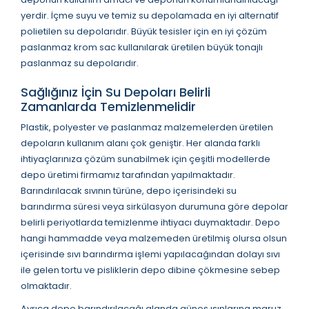
yerdir. İçme suyu ve temiz su depolamada en iyi alternatif
polietilen su depolarıdır. Büyük tesisler için en iyi çözüm
paslanmaz krom sac kullanılarak üretilen büyük tonajlı
paslanmaz su depolarıdır.
Sağlığınız İçin Su Depoları Belirli
Zamanlarda Temizlenmelidir
Plastik, polyester ve paslanmaz malzemelerden üretilen
depoların kullanım alanı çok geniştir. Her alanda farklı
ihtiyaçlarınıza çözüm sunabilmek için çeşitli modellerde
depo üretimi firmamız tarafından yapılmaktadır.
Barındırılacak sıvının türüne, depo içerisindeki su
barındırma süresi veya sirkülasyon durumuna göre depolar
belirli periyotlarda temizlenme ihtiyacı duymaktadır. Depo
hangi hammadde veya malzemeden üretilmiş olursa olsun
içerisinde sıvı barındırma işlemi yapılacağından dolayı sıvı
ile gelen tortu ve pisliklerin depo dibine çökmesine sebep
olmaktadır.
Ayrıca depo barındırılacağı alanda güneş ışınlarına maruz