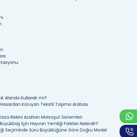
ni
ı
an
are
İstasyonu
k Alanda Kullanılır mı?
ı Hasardan Koruyan Tekstil Taşıma Arabası
Kaza Riskini Azaltan Molozşut Sistemleri
üyükbaş İçin Hayvan Yemliği Farkları Nelerdir?
ği Seçiminde Sürü Büyüklüğüne Göre Doğru Model