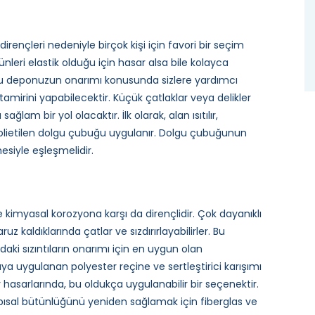
V dirençleri nedeniyle birçok kişi için favori bir seçim
eri elastik olduğu için hasar alsa bile kolayca
 bu deponuzun onarımı konusunda sizlere yardımcı
tamirini yapabilecektir. Küçük çatlaklar veya delikler
am bir yol olacaktır. İlk olarak, alan ısıtılır,
 polietilen dolgu çubuğu uygulanır. Dolgu çubuğunun
siyle eşleşmelidir.
e kimyasal korozyona karşı da dirençlidir. Çok dayanıklı
z kaldıklarında çatlar ve sızdırırlayabilirler. Bu
i sızıntıların onarımı için en uygun olan
ntıya uygulanan polyester reçine ve sertleştirici karışımı
hasarlarında, bu oldukça uygulanabilir bir seçenektir.
pısal bütünlüğünü yeniden sağlamak için fiberglas ve