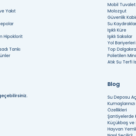
Mobil Tuvalet
ve Yakıt
Molozşut
Güvenlik Kabi
Depolar
Su Kaydıraklar
Işıklı Küre
 Hipoklorit
Işıklı Saksılar
Yol Bariyerleri
adı Tankı
Top Dalgakır
ünler
Polietilen Min
Atık Su Terfi 
Blog
eçebilirsiniz.
Su Deposu Açı
Kumaşlarınız
Özellikleri
Şantiyelerde 
Küçükbaş ve B
Hayvan Yemli
Nasıl Seçilir?