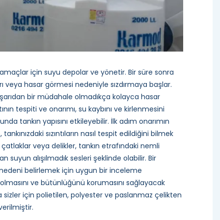
açlar için suyu depolar ve yönetir. Bir süre sonra
ı veya hasar görmesi nedeniyle sızdırmaya başlar.
Dışarıdan bir müdahale olmadıkça kolayca hasar
tının tespiti ve onarımı, su kaybını ve kirlenmesini
a tankın yapısını etkileyebilir. İlk adım onarımın
kınızdaki sızıntıların nasıl tespit edildiğini bilmek
çatlaklar veya delikler, tankın etrafındaki nemli
 suyun alışılmadık sesleri şeklinde olabilir. Bir
nedeni belirlemek için uygun bir inceleme
lü olmasını ve bütünlüğünü korumasını sağlayacak
a sizler için polietilen, polyester ve paslanmaz çelikten
rilmiştir.