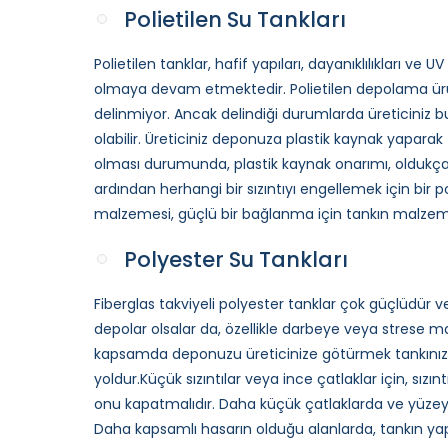
Polietilen Su Tankları
Polietilen tanklar, hafif yapıları, dayanıklılıkları ve U
olmaya devam etmektedir. Polietilen depolama ürünl
delinmiyor. Ancak delindiği durumlarda üreticiniz
olabilir. Üreticiniz deponuza plastik kaynak yaparak 
olması durumunda, plastik kaynak onarımı, oldukça sağl
ardından herhangi bir sızıntıyı engellemek için bir
malzemesi, güçlü bir bağlanma için tankın malzeme
Polyester Su Tankları
Fiberglas takviyeli polyester tanklar çok güçlüdür v
depolar olsalar da, özellikle darbeye veya strese maru
kapsamda deponuzu üreticinize götürmek tankınızdak
yoldur.Küçük sızıntılar veya ince çatlaklar için, sızı
onu kapatmalıdır. Daha küçük çatlaklarda ve yüzey 
Daha kapsamlı hasarın olduğu alanlarda, tankın ya