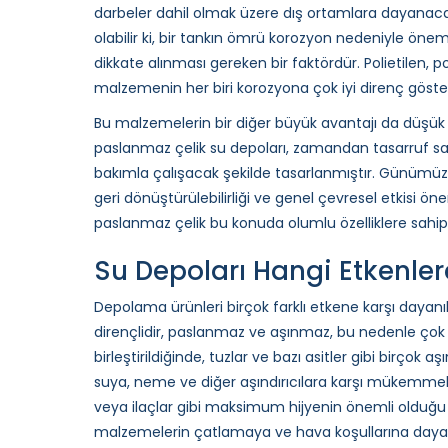
darbeler dahil olmak üzere dış ortamlara dayanaca
olabilir ki, bir tankın ömrü korozyon nedeniyle ön
dikkate alınması gereken bir faktördür. Polietilen,
malzemenin her biri korozyona çok iyi direnç göster
Bu malzemelerin bir diğer büyük avantajı da düşük b
paslanmaz çelik su depoları, zamandan tasarruf sa
bakımla çalışacak şekilde tasarlanmıştır. Günümüz
geri dönüştürülebilirliği ve genel çevresel etkisi öne
paslanmaz çelik bu konuda olumlu özelliklere sahipt
Su Depoları Hangi Etkenler
Depolama ürünleri birçok farklı etkene karşı dayanıkl
dirençlidir, paslanmaz ve aşınmaz, bu nedenle çok çeş
birleştirildiğinde, tuzlar ve bazı asitler gibi birçok 
suya, neme ve diğer aşındırıcılara karşı mükemmel b
veya ilaçlar gibi maksimum hijyenin önemli olduğu
malzemelerin çatlamaya ve hava koşullarına dayanı