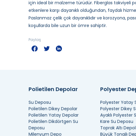
için ideal bir malzeme türüdür. Fiberglas takviyel
etkenlere karşı dayanıklı olduğundan, faydalı hizm
Paslanmaz çelik çok dayanıklıdır ve korozyona, pasa 
koşullarda bile uzun bir ömre sahiptir.
Paylaş
Polietilen Depolar
Polyester D
Su Deposu
Polyester Yatay
Polietilen Dikey Depolar
Polyester Dikey 
Polietilen Yatay Depolar
Ayaklı Polyester
Polietilen Dikdörtgen Su
Kare Su Deposu
Deposu
Toprak Altı Depol
Milenyum Depo
Büyük Tonajlı De