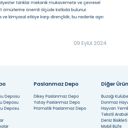
i polyester tanklar mekanik mukavemete ve çevresel
et ömürlerine önemli ölçüde katkıda bulunur.
ve kimyasal etkiye karşı dirençlidir, bu nedenle aşırı
09 Eylül 2024
epo
Paslanmaz Depo
Diğer Ürün
 Su Deposu
Dikey Paslanmaz Depo
Buzağı Kulübe
Su Deposu
Yatay Paslanmaz Depo
Donmaz Hayva
 Su Deposu
Prizmatik Paslanmaz Depo
Hayvan Yemli
Tekstil Arabal
ar
Deniz Bisikleti
polar
Mobil Büfe