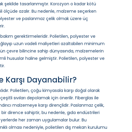
k şekilde tasarlanmıştır. Korozyon o kadar kötü
emli ölçüde azalır. Bu nedenle, malzeme seçerken
 polyester ve paslanmaz çelik olmak üzere üç
ir.
akım gerektirmeleridir. Polietilen, polyester ve
ğlayıp uzun vadeli maliyetleri azaltabilen minimum
ün çevre bilincine sahip dünyasında, malzemelerin
mli hususlar haline gelmiştir. Polietilen, polyester ve
ir.
e Karşı Dayanabilir?
ıdır. Polietilen, çoğu kimyasala karşı doğal olarak
itli sıvıları depolamak için önerilir. Fiberglas ile
aşındırıcı malzemeye karşı dirençlidir. Paslanmaz çelik,
ir dirence sahiptir, bu nedenle, gıda endüstrileri
 yerlerde her zaman uygulamalar bulur. Bu
klı olması nedeniyle, polietilen dış mekan kurulumu