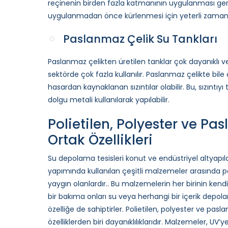
reçinenin birden fazla katmanının uygulanması ger
uygulanmadan önce kürlenmesi için yeterli zaman v
Paslanmaz Çelik Su Tankları
Paslanmaz çelikten üretilen tanklar çok dayanıklı v
sektörde çok fazla kullanılır. Paslanmaz çelikte bi
hasardan kaynaklanan sızıntılar olabilir. Bu, sızı
dolgu metali kullanılarak yapılabilir.
Polietilen, Polyester ve Pa
Ortak Özellikleri
Su depolama tesisleri konut ve endüstriyel altyapı
yapımında kullanılan çeşitli malzemeler arasında po
yaygın olanlardır.. Bu malzemelerin her birinin kend
bir bakıma onları su veya herhangi bir içerik depolam
özelliğe de sahiptirler. Polietilen, polyester ve pas
özelliklerden biri dayanıklılıklarıdır. Malzemeler, UV