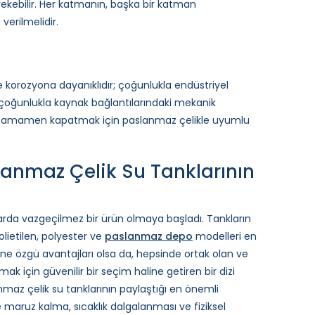
ekebilir. Her katmanın, başka bir katman
erilmelidir.
e korozyona dayanıklıdır; çoğunlukla endüstriyel
le çoğunlukla kaynak bağlantılarındaki mekanik
ntıyı tamamen kapatmak için paslanmaz çelikle uyumlu
slanmaz Çelik Su Tanklarının
larda vazgeçilmez bir ürün olmaya başladı. Tankların
lietilen, polyester ve
paslanmaz depo
modelleri en
ine özgü avantajları olsa da, hepsinde ortak olan ve
ak için güvenilir bir seçim haline getiren bir dizi
lanmaz çelik su tanklarının paylaştığı en önemli
’ye maruz kalma, sıcaklık dalgalanması ve fiziksel