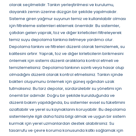
olarak seçilmelidir. Tankın yerleştirilmesi ve kurulumu,
dayanıklı zemin üzerine düzgün bir şekilde yapılmalıdır.
Sisteme giren yağmur suyunun temiz ve kullanılabilir olması
için filtreleme sistemleri eklemek önemlidir. Bu sistemler,
çatıdan gelen yaprak, toz ve diğer kirleticileri filtreleyerek
temiz suyu depolama tankına iletmeye yardımcı olur.
Depolama tankını ve filtreleri düzenli olarak temizlemek, su
kalitesini artırır. Yaprak, toz ve diğer kirleticilerin birikmesini
önlemek için sistemi düzenli aralıklarla kontrol etmeli ve
temizlemelisiniz. Depolama tankının sızıntı veya hasar olup
olmadığını düzenli olarak kontrol etmelisiniz. Tankın içinde
bakteri oluşumunu önlemek için güneş ışığından uzak
tutmalısınız. Bu tarz depolar, sürdürülebilir su yönetimi için
önemli bir adımdır. Doğru bir şekilde kurulduğunda ve
düzenli bakım yapıldığında, bu sistemler evsel su tüketimini
azaltabilir ve yerel su kaynaklarını koruyabilir. Bu depolama
sistemleriyle ilgili daha fazla bilgi almak ve uygun bir sistem
kurmak için yerel uzmanlardan destek alabilirsiniz. Su
tasarrufu ve çevre koruma konusunda katkı sağlamak için