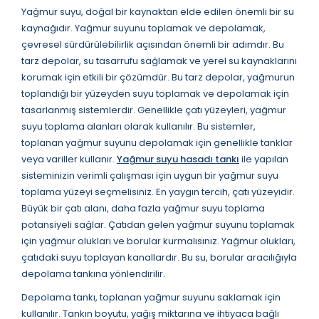
Yağmur suyu, doğal bir kaynaktan elde edilen önemli bir su
kaynağıdır. Yağmur suyunu toplamak ve depolamak,
çevresel sürdürülebilirlik açısından önemli bir adımdır. Bu
tarz depolar, su tasarrufu sağlamak ve yerel su kaynaklarını
korumak için etkili bir çözümdür. Bu tarz depolar, yağmurun
toplandığı bir yüzeyden suyu toplamak ve depolamak için
tasarlanmış sistemlerdir. Genellikle çatı yüzeyleri, yağmur
suyu toplama alanları olarak kullanılır. Bu sistemler,
toplanan yağmur suyunu depolamak için genellikle tanklar
veya variller kullanır.
Yağmur suyu hasadı tankı
ile yapılan
sisteminizin verimli çalışması için uygun bir yağmur suyu
toplama yüzeyi seçmelisiniz. En yaygın tercih, çatı yüzeyidir.
Büyük bir çatı alanı, daha fazla yağmur suyu toplama
potansiyeli sağlar. Çatıdan gelen yağmur suyunu toplamak
için yağmur olukları ve borular kurmalısınız. Yağmur olukları,
çatıdaki suyu toplayan kanallardır. Bu su, borular aracılığıyla
depolama tankına yönlendirilir.
Depolama tankı, toplanan yağmur suyunu saklamak için
kullanılır. Tankın boyutu, yağış miktarına ve ihtiyaca bağlı