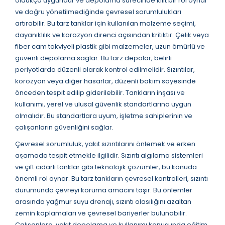
oldukça uygundur ve depolama sürecinde kilit bir rol oynar
ve doğru yönetilmediğinde çevresel sorumlulukları
artırabilir. Bu tarz tanklar için kullanılan malzeme seçimi,
dayanıklılık ve korozyon direnci açısından kritiktir. Çelik veya
fiber cam takviyeli plastik gibi malzemeler, uzun ömürlü ve
güvenli depolama sağlar. Bu tarz depolar, belirli
periyotlarda düzenli olarak kontrol edilmelidir. Sızıntılar,
korozyon veya diğer hasarlar, düzenli bakım sayesinde
önceden tespit edilip giderilebilir. Tankların inşası ve
kullanımı, yerel ve ulusal güvenlik standartlarına uygun
olmalıdır. Bu standartlara uyum, işletme sahiplerinin ve
çalışanların güvenliğini sağlar.
Çevresel sorumluluk, yakıt sızıntılarını önlemek ve erken
aşamada tespit etmekle ilgilidir. Sızıntı algılama sistemleri
ve çift cidarlı tanklar gibi teknolojik çözümler, bu konuda
önemli rol oynar. Bu tarz tankların çevresel kontrolleri, sızıntı
durumunda çevreyi koruma amacını taşır. Bu önlemler
arasında yağmur suyu drenajı, sızıntı olasılığını azaltan
zemin kaplamaları ve çevresel bariyerler bulunabilir.
Çalışanlara, yakıt depolama ve kullanımı konusunda eğitim