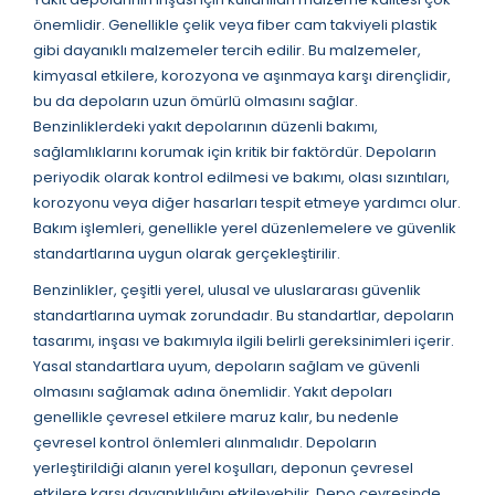
önemlidir. Genellikle çelik veya fiber cam takviyeli plastik
gibi dayanıklı malzemeler tercih edilir. Bu malzemeler,
kimyasal etkilere, korozyona ve aşınmaya karşı dirençlidir,
bu da depoların uzun ömürlü olmasını sağlar.
Benzinliklerdeki yakıt depolarının düzenli bakımı,
sağlamlıklarını korumak için kritik bir faktördür. Depoların
periyodik olarak kontrol edilmesi ve bakımı, olası sızıntıları,
korozyonu veya diğer hasarları tespit etmeye yardımcı olur.
Bakım işlemleri, genellikle yerel düzenlemelere ve güvenlik
standartlarına uygun olarak gerçekleştirilir.
Benzinlikler, çeşitli yerel, ulusal ve uluslararası güvenlik
standartlarına uymak zorundadır. Bu standartlar, depoların
tasarımı, inşası ve bakımıyla ilgili belirli gereksinimleri içerir.
Yasal standartlara uyum, depoların sağlam ve güvenli
olmasını sağlamak adına önemlidir. Yakıt depoları
genellikle çevresel etkilere maruz kalır, bu nedenle
çevresel kontrol önlemleri alınmalıdır. Depoların
yerleştirildiği alanın yerel koşulları, deponun çevresel
etkilere karşı dayanıklılığını etkileyebilir. Depo çevresinde