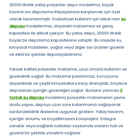
25000 litrelik yatay polyester depo modelimiz, büyük
hacimli sıvı depolama ihtiyaçlarınızı karşılamak için özel
olarak tasarlanmıştır. Endüstriyel kullanım için ideal olan
su
deposu
modellerimiz, dayanıklı malzemesi ve geniş
kapasitesi ile dikkat çekiyor. Bu yatay depo, 25000 litrelik
büyük bir depolama kapasitesine sahiptir. Bu sayede su,
kimyasal maddeler, yağlar veya diğer sıvı ürünleri güvenli
ve etkili bir şekilde depolayabilirsiniz.
Yüksek kaliteli polyester malzeme, uzun ömürlü kullanım ve
güvenilirlik sağlar. Bu malzeme paslanmaz, korozyona
dayanıklıdır ve çeşitli kimyasallara karşı dirençlidir, böylece
depolanan içeriğin güvenliğini sağlar. Bunların yanında
3
tonluk su deposu
modelimiz polyester malzemenin çevre
dostu yapısı, depoyu uzun süre kullanmanızı sağlayarak
sürdürülebilirlik ilkelerine uygunluk gösterir. Yatay tasarım,
içeriğin dolumu ve boşaltılmasını kolaylaştırır. Entegre
vanalar veya bağlantı noktaları sayesinde sıvıların hızlı ve
güvenli bir şekilde yönetimi sağlanır.