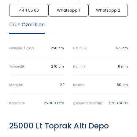
444 55 60
Whatsapp 1
Whatsapp 2
Ürün Özellikleri
Genişlik / Çap
250 cm
Uzunluk
515 cm
Yükseklik
270 cm
Kalınlık
8 mm
Manşon
2 "
Kapak
50 cm
Kapasite
25.000 Litre
Çalışma Sıcaklığı
-5°C +60°C
25000 Lt Toprak Altı Depo