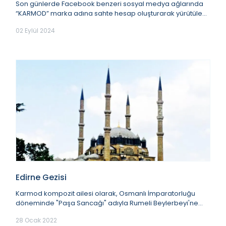
Son günlerde Facebook benzeri sosyal medya ağlarında
“KARMOD” marka adına sahte hesap oluşturarak yürütülen
dolandırıcılık faaliyetlerinin olduğu...
02 Eylül 2024
Edirne Gezisi
Karmod kompozit ailesi olarak, Osmanlı İmparatorluğu
döneminde "Paşa Sancağı" adıyla Rumeli Beylerbeyi'ne
bağlı bir vilayet olan, tarihe yön vermiş ka...
28 Ocak 2022