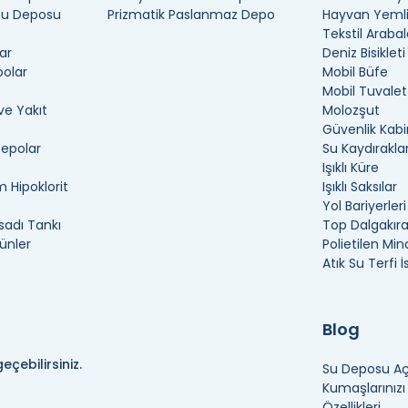
 Su Deposu
Prizmatik Paslanmaz Depo
Hayvan Yemli
Tekstil Arabal
ar
Deniz Bisikleti
polar
Mobil Büfe
Mobil Tuvalet
ve Yakıt
Molozşut
Güvenlik Kabi
Depolar
Su Kaydıraklar
Işıklı Küre
 Hipoklorit
Işıklı Saksılar
Yol Bariyerleri
adı Tankı
Top Dalgakır
ünler
Polietilen Min
Atık Su Terfi 
Blog
eçebilirsiniz.
Su Deposu Açı
Kumaşlarınız
Özellikleri