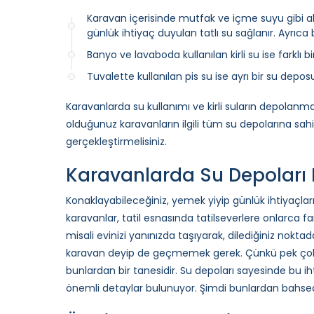
Karavan içerisinde mutfak ve içme suyu gibi al
günlük ihtiyaç duyulan tatlı su sağlanır. Ayrıca b
Banyo ve lavaboda kullanılan kirli su ise farklı bi
Tuvalette kullanılan pis su ise ayrı bir su depo
Karavanlarda su kullanımı ve kirli suların depolanma
olduğunuz karavanların ilgili tüm su depolarına s
gerçekleştirmelisiniz.
Karavanlarda Su Depoları 
Konaklayabileceğiniz, yemek yiyip günlük ihtiyaçları
karavanlar, tatil esnasında tatilseverlere onlarca 
misali evinizi yanınızda taşıyarak, dilediğiniz nokta
karavan deyip de geçmemek gerek. Çünkü pek çok iht
bunlardan bir tanesidir. Su depoları sayesinde bu i
önemli detaylar bulunuyor. Şimdi bunlardan bahse