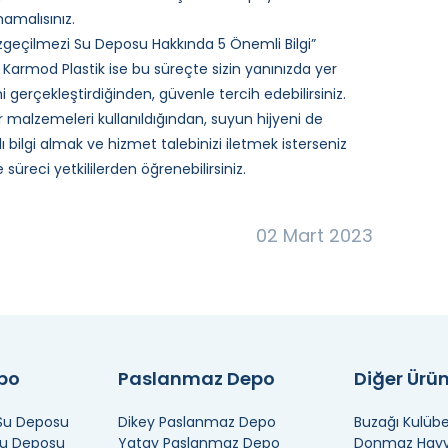
malısınız.
Vazgeçilmezi Su Deposu Hakkında 5 Önemli Bilgi”
Karmod Plastik ise bu süreçte sizin yanınızda yer
erçekleştirdiğinden, güvenle tercih edebilirsiniz.
 malzemeleri kullanıldığından, suyun hijyeni de
ı bilgi almak ve hizmet talebinizi iletmek isterseniz
süreci yetkililerden öğrenebilirsiniz.
02 Mart 2023
epo
Paslanmaz Depo
Diğer Ürün
 Su Deposu
Dikey Paslanmaz Depo
Buzağı Kulübe
Su Deposu
Yatay Paslanmaz Depo
Donmaz Hayva