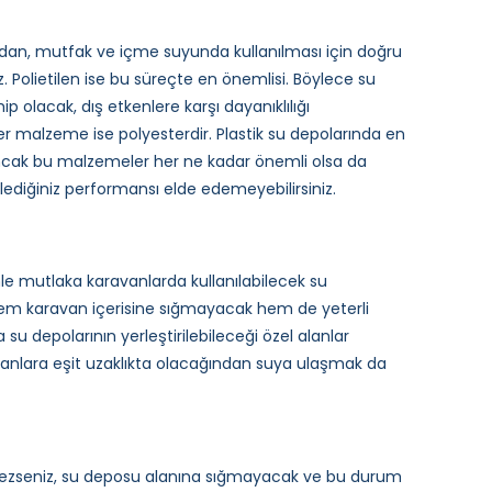
ndan, mutfak ve içme suyunda kullanılması için doğru
z. Polietilen ise bu süreçte en önemlisi. Böylece su
p olacak, dış etkenlere karşı dayanıklılığı
ğer malzeme ise polyesterdir. Plastik su depolarında en
. Ancak bu malzemeler her ne kadar önemli olsa da
ediğiniz performansı elde edemeyebilirsiniz.
e mutlaka karavanlarda kullanılabilecek su
 hem karavan içerisine sığmayacak hem de yeterli
su depolarının yerleştirilebileceği özel alanlar
 alanlara eşit uzaklıkta olacağından suya ulaşmak da
ezseniz, su deposu alanına sığmayacak ve bu durum