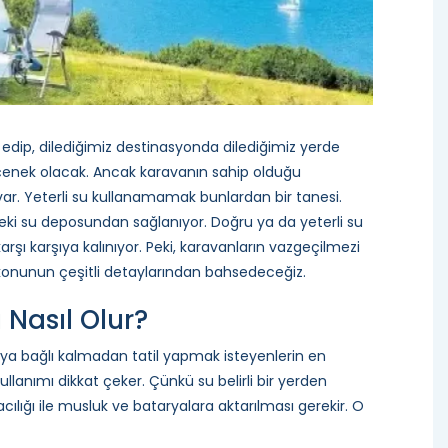
e edip, dilediğimiz destinasyonda dilediğimiz yerde
eçenek olacak. Ancak karavanın sahip olduğu
var. Yeterli su kullanamamak bunlardan bir tanesi.
deki su deposundan sağlanıyor. Doğru ya da yeterli su
rşı karşıya kalınıyor. Peki, karavanların vazgeçilmezi
 konunun çeşitli detaylarından bahsedeceğiz.
Nasıl Olur?
taya bağlı kalmadan tatil yapmak isteyenlerin en
lanımı dikkat çeker. Çünkü su belirli bir yerden
ılığı ile musluk ve bataryalara aktarılması gerekir. O