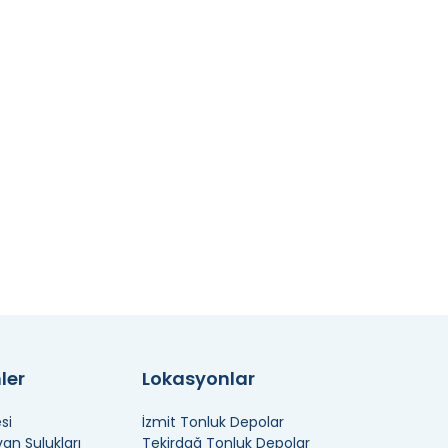
ler
Lokasyonlar
si
İzmit Tonluk Depolar
n Sulukları
Tekirdağ Tonluk Depolar