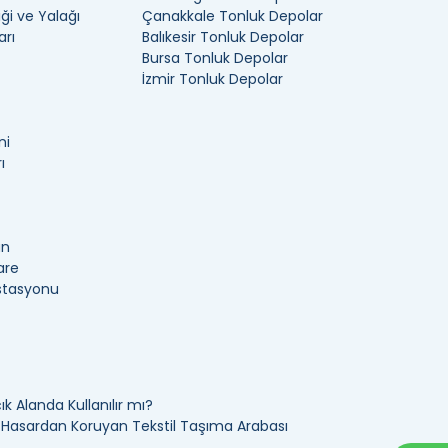
ği ve Yalağı
Çanakkale Tonluk Depolar
arı
Balıkesir Tonluk Depolar
Bursa Tonluk Depolar
İzmir Tonluk Depolar
ni
ı
an
are
İstasyonu
k Alanda Kullanılır mı?
ı Hasardan Koruyan Tekstil Taşıma Arabası