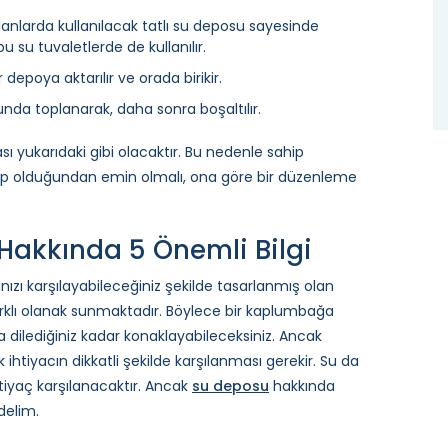
anlarda kullanılacak tatlı su deposu sayesinde
u su tuvaletlerde de kullanılır.
r depoya aktarılır ve orada birikir.
sunda toplanarak, daha sonra boşaltılır.
sı yukarıdaki gibi olacaktır. Bu nedenle sahip
ahip olduğundan emin olmalı, ona göre bir düzenleme
Hakkında 5 Önemli Bilgi
nızı karşılayabileceğiniz şekilde tasarlanmış olan
farklı olanak sunmaktadır. Böylece bir kaplumbağa
da dilediğiniz kadar konaklayabileceksiniz. Ancak
iyacın dikkatli şekilde karşılanması gerekir. Su da
htiyaç karşılanacaktır. Ancak
su deposu
hakkında
delim.