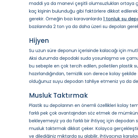
maddi ya da manevi çeşitli olumsuzlukları ortaya çı
kaç kişinin bulunduğu gibi faktörlere dikkat edile
gerekir. Örneğin bazı karavanlarda
1 tonluk su de
bazılarında 2 ton ya da daha üzeri su depoları gereke
Hijyen
Su uzun süre deponun içerisinde kalacağı için mutl
Aksi durumda depodaki suda yosunlaşma ve çamurlaşm
bu sebeple en çok tercih edilen, polietilen plastik su 
hazırlandığından, temizlik son derece kolay şekilde
olduğunuz suyu depodan tahliye etmeniz ya da dep
Musluk Taktırmak
Plastik su depolarının en önemli özellikleri kolay temi
farklı pek çok avantajından söz etmek de mümkün
bekleyemeyiz ya da farklı bir ihtiyaç için depodan
musluk taktırmak dikkat çeker. Kolayca gerçekleşt
ve dilediğiniz miktarda su alabilir, ihtiyacınızı karş