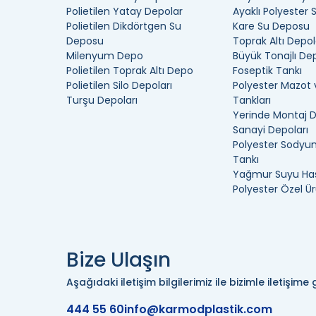
Polietilen Yatay Depolar
Ayaklı Polyester
Polietilen Dikdörtgen Su
Kare Su Deposu
Deposu
Toprak Altı Depol
Milenyum Depo
Büyük Tonajlı De
Polietilen Toprak Altı Depo
Foseptik Tankı
Polietilen Silo Depoları
Polyester Mazot 
Turşu Depoları
Tankları
Yerinde Montaj 
Sanayi Depoları
Polyester Sodyum
Tankı
Yağmur Suyu Has
Polyester Özel Ür
Bize Ulaşın
Aşağıdaki iletişim bilgilerimiz ile bizimle iletişime g
444 55 60
info@karmodplastik.com