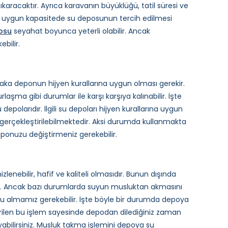
karacaktır. Ayrıca karavanın büyüklüğü, tatil süresi ve
rek uygun kapasitede su deposunun tercih edilmesi
posu
seyahat boyunca yeterli olabilir. Ancak
bilir.
aka deponun hijyen kurallarına uygun olması gerekir.
a gibi durumlar ile karşı karşıya kalınabilir. İşte
depolarıdır. İlgili su depoları hijyen kurallarına uygun
 gerçekleştirilebilmektedir. Aksi durumda kullanmakta
onuzu değiştirmeniz gerekebilir.
zlenebilir, hafif ve kaliteli olmasıdır. Bunun dışında
. Ancak bazı durumlarda suyun musluktan akmasını
 su almamız gerekebilir. İşte böyle bir durumda depoya
irilen bu işlem sayesinde depodan dilediğiniz zaman
ılayabilirsiniz. Musluk takma işlemini depoya su