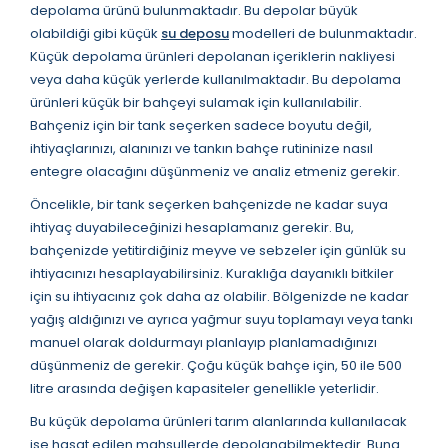
depolama ürünü bulunmaktadır. Bu depolar büyük
olabildiği gibi küçük
su deposu
modelleri de bulunmaktadır.
Küçük depolama ürünleri depolanan içeriklerin nakliyesi
veya daha küçük yerlerde kullanılmaktadır. Bu depolama
ürünleri küçük bir bahçeyi sulamak için kullanılabilir.
Bahçeniz için bir tank seçerken sadece boyutu değil,
ihtiyaçlarınızı, alanınızı ve tankın bahçe rutininize nasıl
entegre olacağını düşünmeniz ve analiz etmeniz gerekir.
Öncelikle, bir tank seçerken bahçenizde ne kadar suya
ihtiyaç duyabileceğinizi hesaplamanız gerekir. Bu,
bahçenizde yetitirdiğiniz meyve ve sebzeler için günlük su
ihtiyacınızı hesaplayabilirsiniz. Kuraklığa dayanıklı bitkiler
için su ihtiyacınız çok daha az olabilir. Bölgenizde ne kadar
yağış aldığınızı ve ayrıca yağmur suyu toplamayı veya tankı
manuel olarak doldurmayı planlayıp planlamadığınızı
düşünmeniz de gerekir. Çoğu küçük bahçe için, 50 ile 500
litre arasında değişen kapasiteler genellikle yeterlidir.
Bu küçük depolama ürünleri tarım alanlarında kullanılacak
ise hasat edilen mahsullerde depolanabilmektedir. Buna