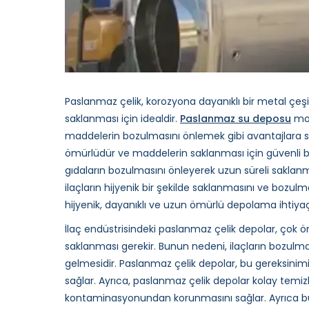
Paslanmaz çelik, korozyona dayanıklı bir metal çeşi
saklanması için idealdir.
Paslanmaz su deposu
mod
maddelerin bozulmasını önlemek gibi avantajlara sa
ömürlüdür ve maddelerin saklanması için güvenli bi
gıdaların bozulmasını önleyerek uzun süreli saklanma
ilaçların hijyenik bir şekilde saklanmasını ve bozul
hijyenik, dayanıklı ve uzun ömürlü depolama ihtiyaçlar
İlaç endüstrisindeki paslanmaz çelik depolar, çok öne
saklanması gerekir. Bunun nedeni, ilaçların bozulması
gelmesidir. Paslanmaz çelik depolar, bu gereksinimi k
sağlar. Ayrıca, paslanmaz çelik depolar kolay temizl
kontaminasyonundan korunmasını sağlar. Ayrıca bu 