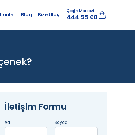
Çağrı Merkezi
Ürünler
Blog
Bize Ulaşın
444 55 60
eçenek?
İletişim Formu
Ad
Soyad