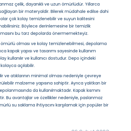
lanmaz çelik, dayanıklı ve uzun ömürlüdür. Yıllarca
 sağlayan bir materyaldir. Bilerek müdahale edilse dahi
lar çok kolay temizlenebilir ve suyun kalitesini
nabilirsiniz. Böylece derinlemesine bir temizlik
anılmasını bu tarz depolarda önermemekteyiz.
ömürlü olması ve kolay temizlenebilmesi, depolama
Ayrıca kapak yapısı ve tasarımı sayesinde kullanım
ay kullanılır ve kullanıcı dostudur. Depo içindeki
olayca açılabilir.
ir ve atıklarının minimal olması nedeniyle çevreye
ebilir malzeme yapısına sahiptir. Ayrıca yalıtkan bir
 depolanmasında da kullanılmaktadır. Kapak kısmını
tir. Bu avantajlar ve özellikler nedeniyle, paslanmaz
mürlü su saklama ihtiyacını karşılamak için popüler bir