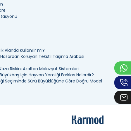
an
are
İstasyonu
k Alanda Kullanılır mı?
ı Hasardan Koruyan Tekstil Taşıma Arabası
Kaza Riskini Azaltan Molozşut Sistemleri
üyükbaş İçin Hayvan Yemliği Farkları Nelerdir?
ği Seçiminde Sürü Büyüklüğüne Göre Doğru Model