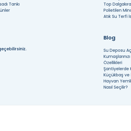
adı Tankı
Top Dalgakır
ünler
Polietilen Min
Atık Su Terfi 
Blog
eçebilirsiniz.
Su Deposu Açı
Kumaşlarınız
Özellikleri
Şantiyelerde 
Küçükbaş ve B
Hayvan Yemli
Nasıl Seçilir?