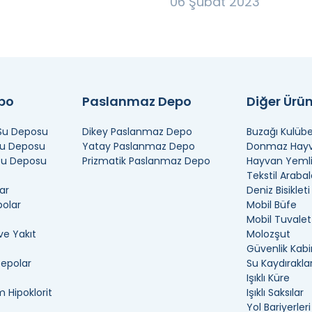
06 Şubat 2023
epo
Paslanmaz Depo
Diğer Ürün
 Su Deposu
Dikey Paslanmaz Depo
Buzağı Kulübe
Su Deposu
Yatay Paslanmaz Depo
Donmaz Hayva
 Su Deposu
Prizmatik Paslanmaz Depo
Hayvan Yemli
Tekstil Arabal
ar
Deniz Bisikleti
polar
Mobil Büfe
Mobil Tuvalet
ve Yakıt
Molozşut
Güvenlik Kabi
Depolar
Su Kaydıraklar
Işıklı Küre
 Hipoklorit
Işıklı Saksılar
Yol Bariyerleri