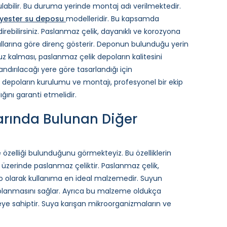
abilir. Bu duruma yerinde montaj adı verilmektedir.
yester su deposu
modelleridir. Bu kapsamda
irebilirsiniz. Paslanmaz çelik, dayanıklı ve korozyona
ullarına göre direnç gösterir. Deponun bulunduğu yerin
uz kalması, paslanmaz çelik depoların kalitesini
ndırılacağı yere göre tasarlandığı için
k depoların kurulumu ve montajı, profesyonel bir ekip
ığını garanti etmelidir.
arında Bulunan Diğer
zelliği bulunduğunu görmekteyiz. Bu özelliklerin
ı üzerinde paslanmaz çeliktir. Paslanmaz çelik,
po olarak kullanıma en ideal malzemedir. Suyun
olanmasını sağlar. Ayrıca bu malzeme oldukça
yüzeye sahiptir. Suya karışan mikroorganizmaların ve