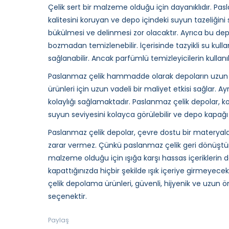
Çelik sert bir malzeme olduğu için dayanıklıdır. Pas
kalitesini koruyan ve depo içindeki suyun tazeliğini
bükülmesi ve delinmesi zor olacaktır. Ayrıca bu depo
bozmadan temizlenebilir. İçerisinde tazyikli su kulla
sağlanabilir. Ancak parfümlü temizleyicilerin kull
Paslanmaz çelik hammadde olarak depoların uzun 
ürünleri için uzun vadeli bir maliyet etkisi sağlar. 
kolaylığı sağlamaktadır. Paslanmaz çelik depolar, kol
suyun seviyesini kolayca görülebilir ve depo kapağı k
Paslanmaz çelik depolar, çevre dostu bir materyald
zarar vermez. Çünkü paslanmaz çelik geri dönüştürül
malzeme olduğu için ışığa karşı hassas içeriklerin
kapattığınızda hiçbir şekilde ışık içeriye girmeyecek
çelik depolama ürünleri, güvenli, hijyenik ve uzun ö
seçenektir.
Paylaş