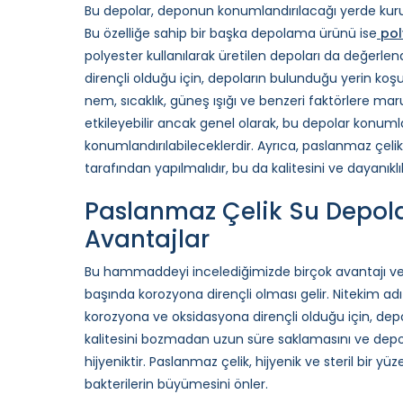
Bu depolar, deponun konumlandırılacağı yerde kurul
Bu özelliğe sahip bir başka depolama ürünü ise
pol
polyester kullanılarak üretilen depoları da değerlend
dirençli olduğu için, depoların bulunduğu yerin koş
nem, sıcaklık, güneş ışığı ve benzeri faktörlere mar
etkileyebilir ancak genel olarak, bu depolar konumla
konumlandırılabileceklerdir. Ayrıca, paslanmaz çeli
tarafından yapılmalıdır, bu da kalitesini ve dayanıklıl
Paslanmaz Çelik Su Depol
Avantajlar
Bu hammaddeyi incelediğimizde birçok avantajı ve ö
başında korozyona dirençli olması gelir. Nitekim ad
korozyona ve oksidasyona dirençli olduğu için, de
kalitesini bozmadan uzun süre saklamasını ve dep
hijyeniktir. Paslanmaz çelik, hijyenik ve steril bir 
bakterilerin büyümesini önler.