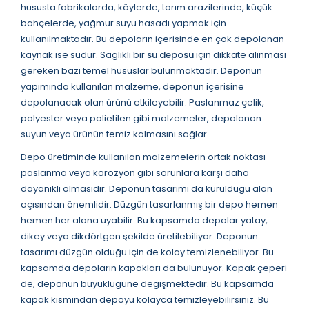
hususta fabrikalarda, köylerde, tarım arazilerinde, küçük
bahçelerde, yağmur suyu hasadı yapmak için
kullanılmaktadır. Bu depoların içerisinde en çok depolanan
kaynak ise sudur. Sağlıklı bir
su deposu
için dikkate alınması
gereken bazı temel hususlar bulunmaktadır. Deponun
yapımında kullanılan malzeme, deponun içerisine
depolanacak olan ürünü etkileyebilir. Paslanmaz çelik,
polyester veya polietilen gibi malzemeler, depolanan
suyun veya ürünün temiz kalmasını sağlar.
Depo üretiminde kullanılan malzemelerin ortak noktası
paslanma veya korozyon gibi sorunlara karşı daha
dayanıklı olmasıdır. Deponun tasarımı da kurulduğu alan
açısından önemlidir. Düzgün tasarlanmış bir depo hemen
hemen her alana uyabilir. Bu kapsamda depolar yatay,
dikey veya dikdörtgen şekilde üretilebiliyor. Deponun
tasarımı düzgün olduğu için de kolay temizlenebiliyor. Bu
kapsamda depoların kapakları da bulunuyor. Kapak çeperi
de, deponun büyüklüğüne değişmektedir. Bu kapsamda
kapak kısmından depoyu kolayca temizleyebilirsiniz. Bu