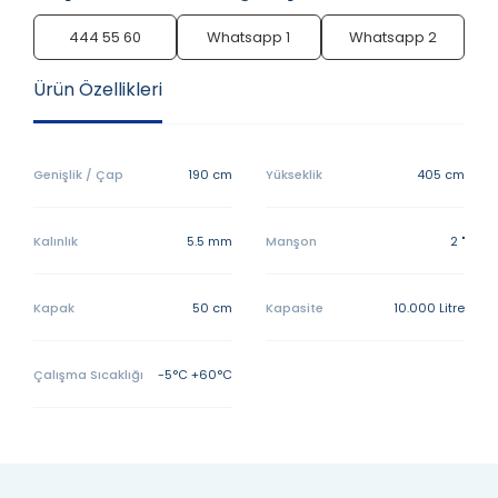
444 55 60
Whatsapp 1
Whatsapp 2
Ürün Özellikleri
Genişlik / Çap
190 cm
Yükseklik
405 cm
Kalınlık
5.5 mm
Manşon
2 "
Kapak
50 cm
Kapasite
10.000 Litre
Çalışma Sıcaklığı
-5°C +60°C