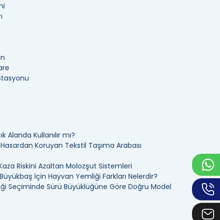
ni
ı
an
are
İstasyonu
k Alanda Kullanılır mı?
ı Hasardan Koruyan Tekstil Taşıma Arabası
Kaza Riskini Azaltan Molozşut Sistemleri
üyükbaş İçin Hayvan Yemliği Farkları Nelerdir?
ği Seçiminde Sürü Büyüklüğüne Göre Doğru Model