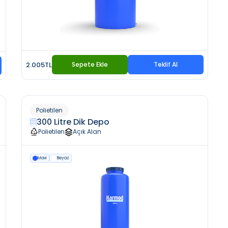
2.005TL
Sepete Ekle
Teklif Al
Polietilen
300 Litre Dik Depo
Polietilen
Açık Alan
Mavi
Beyaz