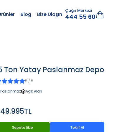
Çağrı Merkezi
Ürünler
Blog
Bize Ulaşın
444 55 60
5 Ton Yatay Paslanmaz Depo
5 / 5
Paslanmaz
Açık Alan
49.995TL
Sepete Ekle
Teklif Al