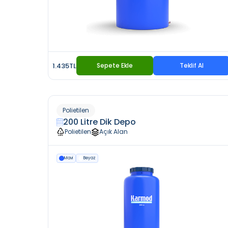
1.435TL
Sepete Ekle
Teklif Al
Polietilen
200 Litre Dik Depo
Polietilen
Açık Alan
Mavi
Beyaz