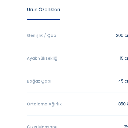
Ürün Özellikleri
Genişlik / Çap
200 
Ayak Yüksekliği
15 
Boğaz Çapı
45 
Ortalama Ağırlık
850 
Çıkış Manşonu
2½