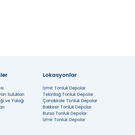
ler
Lokasyonlar
si
İzmit Tonluk Depolar
n Sulukları
Tekirdağ Tonluk Depolar
ği ve Yalağı
Çanakkale Tonluk Depolar
arı
Balıkesir Tonluk Depolar
Bursa Tonluk Depolar
İzmir Tonluk Depolar