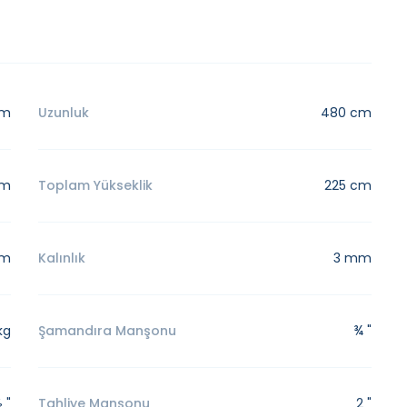
cm
Uzunluk
480 cm
cm
Toplam Yükseklik
225 cm
cm
Kalınlık
3 mm
kg
Şamandıra Manşonu
¾ "
 "
Tahliye Manşonu
2 "