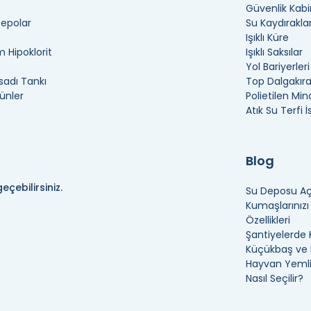
Güvenlik Kabi
Depolar
Su Kaydıraklar
Işıklı Küre
 Hipoklorit
Işıklı Saksılar
Yol Bariyerleri
adı Tankı
Top Dalgakır
ünler
Polietilen Min
Atık Su Terfi 
Blog
eçebilirsiniz.
Su Deposu Açı
Kumaşlarınız
Özellikleri
Şantiyelerde 
Küçükbaş ve B
Hayvan Yemli
Nasıl Seçilir?