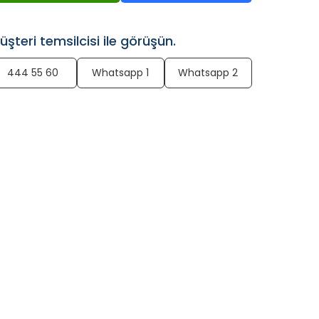
üşteri temsilcisi ile görüşün.
444 55 60
Whatsapp 1
Whatsapp 2