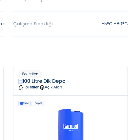
re
Çalışma Sıcaklığı
-5°C +80°C
Polietilen
100 Litre Dik Depo
Polietilen
Açık Alan
Mavi
Beyaz