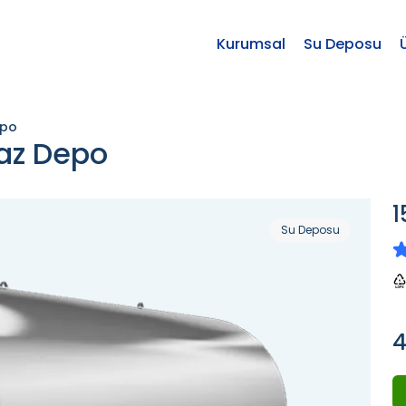
Kurumsal
Su Deposu
epo
az Depo
1
Su Deposu
4