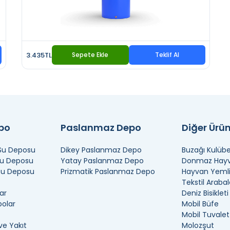
3.435TL
Sepete Ekle
Teklif Al
epo
Paslanmaz Depo
Diğer Ürün
 Su Deposu
Dikey Paslanmaz Depo
Buzağı Kulübe
Su Deposu
Yatay Paslanmaz Depo
Donmaz Hayva
 Su Deposu
Prizmatik Paslanmaz Depo
Hayvan Yemli
Tekstil Arabal
ar
Deniz Bisikleti
polar
Mobil Büfe
Mobil Tuvalet
ve Yakıt
Molozşut