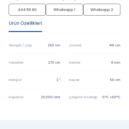
444 55 60
Whatsapp 1
Whatsapp 2
Ürün Özellikleri
Genişlik / Çap
250 cm
Uzunluk
415 cm
Yükseklik
270 cm
Kalınlık
8 mm
Manşon
2 "
Kapak
50 cm
Kapasite
20.000 Litre
Çalışma Sıcaklığı
-5°C +60°C