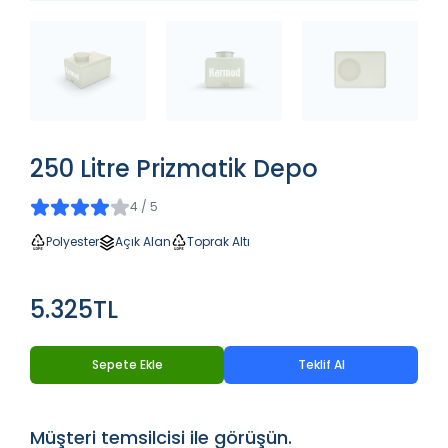
250 Litre Prizmatik Depo
4 / 5
Polyester
Açık Alan
Toprak Altı
5.325TL
Sepete Ekle
Teklif Al
Müşteri temsilcisi ile görüşün.