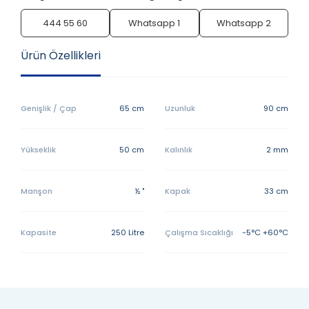
444 55 60
Whatsapp 1
Whatsapp 2
Ürün Özellikleri
Genişlik / Çap
65 cm
Uzunluk
90 cm
Yükseklik
50 cm
Kalınlık
2 mm
Manşon
½ "
Kapak
33 cm
Kapasite
250 Litre
Çalışma Sıcaklığı
-5°C +60°C