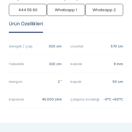
444 55 60
Whatsapp 1
Whatsapp 2
Ürün Özellikleri
Genişlik / Çap
300 cm
Uzunluk
570 cm
Yükseklik
320 cm
Kalınlık
9 mm
Manşon
2 "
Kapak
50 cm
Kapasite
40.000 Litre
Çalışma Sıcaklığı
-5°C +60°C