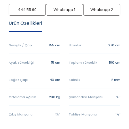
444 55 60
Whatsapp 1
Whatsapp 2
Ürün Özellikleri
Genişlik / Çap
155 cm
Uzunluk
270 cm
Ayak Yüksekliği
15 cm
Toplam Yükseklik
180 cm
Boğaz Çapı
40 cm
Kalınlık
2 mm
Ortalama Ağırlık
230 kg
Şamandıra Manşonu
¾ "
Çıkış Manşonu
1½ "
Tahliye Manşonu
1½ "