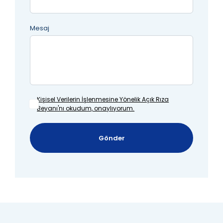
Mesaj
Kişisel Verilerin İşlenmesine
Yönelik Açık Rıza
Beyanı'nı okudum, onaylıyorum.
Gönder