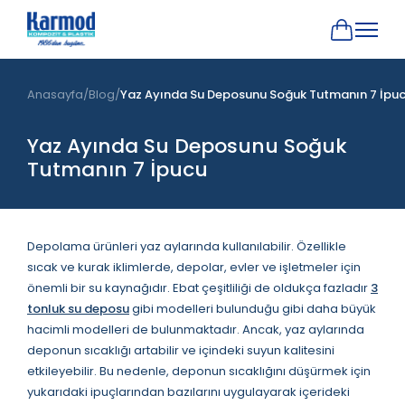
Anasayfa
Blog
Yaz Ayında Su Deposunu Soğuk Tutmanın 7 İpu
Yaz Ayında Su Deposunu Soğuk
Tutmanın 7 İpucu
Depolama ürünleri yaz aylarında kullanılabilir. Özellikle
sıcak ve kurak iklimlerde, depolar, evler ve işletmeler için
önemli bir su kaynağıdır. Ebat çeşitliliği de oldukça fazladır
3
tonluk su deposu
gibi modelleri bulunduğu gibi daha büyük
hacimli modelleri de bulunmaktadır. Ancak, yaz aylarında
deponun sıcaklığı artabilir ve içindeki suyun kalitesini
etkileyebilir. Bu nedenle, deponun sıcaklığını düşürmek için
yukarıdaki ipuçlarından bazılarını uygulayarak içerideki