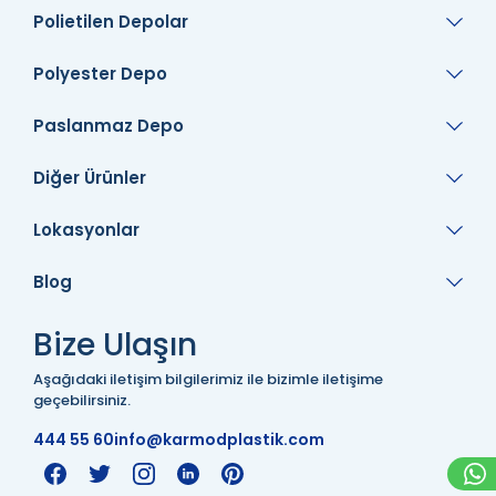
Polietilen Depolar
Polyester Depo
Paslanmaz Depo
Diğer Ürünler
Lokasyonlar
Blog
Bize Ulaşın
Aşağıdaki iletişim bilgilerimiz ile bizimle iletişime
geçebilirsiniz.
444 55 60
info@karmodplastik.com