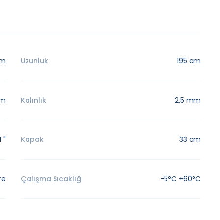
cm
Uzunluk
195 cm
cm
Kalınlık
2,5 mm
1 "
Kapak
33 cm
re
Çalışma Sıcaklığı
-5°C +60°C