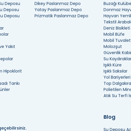
 Su Deposu
Dikey Paslanmaz Depo
Buzağı Kulübe
Su Deposu
Yatay Paslanmaz Depo
Donmaz Hayva
 Su Deposu
Prizmatik Paslanmaz Depo
Hayvan Yemli
Tekstil Arabal
ar
Deniz Bisikleti
polar
Mobil Büfe
Mobil Tuvalet
ve Yakıt
Molozşut
Güvenlik Kabi
Depolar
Su Kaydıraklar
Işıklı Küre
 Hipoklorit
Işıklı Saksılar
Yol Bariyerleri
adı Tankı
Top Dalgakır
ünler
Polietilen Min
Atık Su Terfi 
Blog
eçebilirsiniz.
Su Deposu Açı