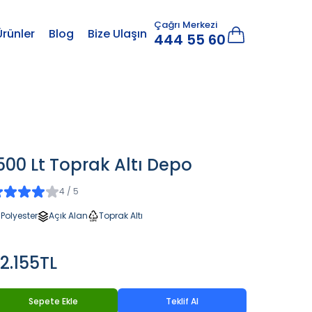
Çağrı Merkezi
Ürünler
Blog
Bize Ulaşın
444 55 60
500 Lt Toprak Altı Depo
4 / 5
Polyester
Açık Alan
Toprak Altı
2.155TL
Sepete Ekle
Teklif Al