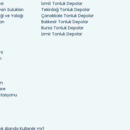
si
İzmit Tonluk Depolar
n Sulukları
Tekirdağ Tonluk Depolar
ği ve Yalağı
Çanakkale Tonluk Depolar
arı
Balıkesir Tonluk Depolar
Bursa Tonluk Depolar
İzmir Tonluk Depolar
ni
ı
an
are
İstasyonu
k Alanda Kullanılır mı?