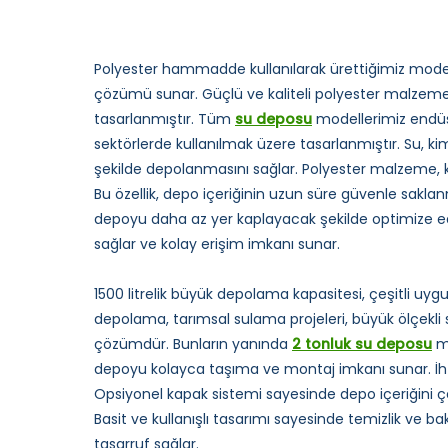
Polyester hammadde kullanılarak ürettiğimiz model
çözümü sunar. Güçlü ve kaliteli polyester malzeme i
tasarlanmıştır. Tüm
su deposu
modellerimiz endüst
sektörlerde kullanılmak üzere tasarlanmıştır. Su, kim
şekilde depolanmasını sağlar. Polyester malzeme, ko
Bu özellik, depo içeriğinin uzun süre güvenle sakla
depoyu daha az yer kaplayacak şekilde optimize ede
sağlar ve kolay erişim imkanı sunar.
1500 litrelik büyük depolama kapasitesi, çeşitli uyg
depolama, tarımsal sulama projeleri, büyük ölçekl
çözümdür. Bunların yanında
2 tonluk su deposu
mo
depoyu kolayca taşıma ve montaj imkanı sunar. İhti
Opsiyonel kapak sistemi sayesinde depo içeriğini 
Basit ve kullanışlı tasarımı sayesinde temizlik ve
tasarruf sağlar.