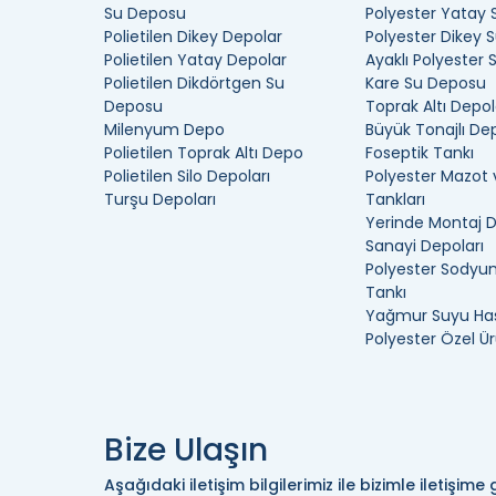
Su Deposu
Polyester Yatay
Polietilen Dikey Depolar
Polyester Dikey 
Polietilen Yatay Depolar
Ayaklı Polyester
Polietilen Dikdörtgen Su
Kare Su Deposu
Deposu
Toprak Altı Depol
Milenyum Depo
Büyük Tonajlı De
Polietilen Toprak Altı Depo
Foseptik Tankı
Polietilen Silo Depoları
Polyester Mazot 
Turşu Depoları
Tankları
Yerinde Montaj 
Sanayi Depoları
Polyester Sodyum
Tankı
Yağmur Suyu Has
Polyester Özel Ür
Bize Ulaşın
Aşağıdaki iletişim bilgilerimiz ile bizimle iletişime g