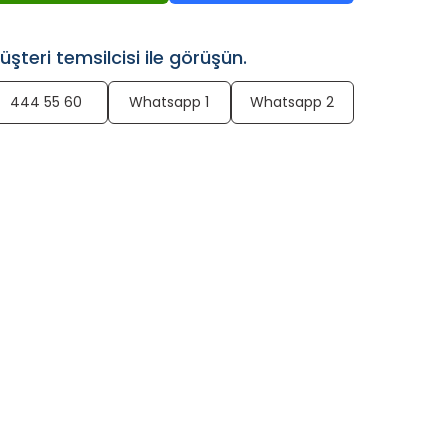
üşteri temsilcisi ile görüşün.
444 55 60
Whatsapp 1
Whatsapp 2