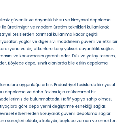
imiz güvenilir ve dayanıklı bir su ve kimyasal depolama
le üretilmiştir ve modern üretim teknikleri kullanılarak
riyel tesislerden tarımsal kullanıma kadar çeşitli
yasallar, yağlar ve diğer sıvı maddelerin güvenli ve etkili bir
rozyona ve dış etkenlere karşı yüksek dayanıklılık sağlar.
nmasını ve korunmasını garanti eder. Düz ve yatay tasarım,
r. Böylece depo, sınırlı alanlarda bile etkin depolama
ulamalara uygunluğu artırır. Endüstriyel tesislerde kimyasal
i su depolama ve daha fazlası için mükemmel bir
dellerimiz de bulunmaktadır. Hafif yapıya sahip olması,
yaçlara göre depo yerini değiştirme esnekliği sağlar.
çevresel etkenlerden koruyarak güvenli depolama sağlar.
 bakım süreçleri oldukça kolaydır, böylece zaman ve emekten