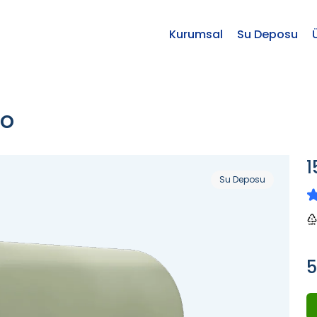
Kurumsal
Su Deposu
po
1
Su Deposu
5