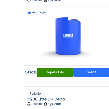
Polietilen
Açık Alan
Mavi
Beyaz
1.430TL
Sepete Ekle
Teklif Al
Polietilen
200 Litre Dik Depo
Polietilen
Açık Alan