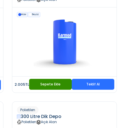
Mavi
Beyaz
2.005TL
Sepete Ekle
Teklif Al
Polietilen
300 Litre Dik Depo
Polietilen
Açık Alan