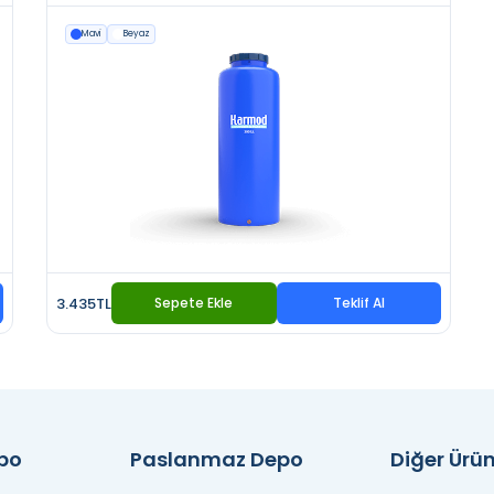
Mavi
Beyaz
3.435TL
Sepete Ekle
Teklif Al
epo
Paslanmaz Depo
Diğer Ürün