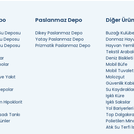
epo
Paslanmaz Depo
Diğer Ürün
 Su Deposu
Dikey Paslanmaz Depo
Buzağı Kulübe
Su Deposu
Yatay Paslanmaz Depo
Donmaz Hayva
 Su Deposu
Prizmatik Paslanmaz Depo
Hayvan Yemli
Tekstil Arabal
ar
Deniz Bisikleti
polar
Mobil Büfe
Mobil Tuvalet
ve Yakıt
Molozşut
Güvenlik Kabi
Depolar
Su Kaydıraklar
Işıklı Küre
 Hipoklorit
Işıklı Saksılar
Yol Bariyerleri
adı Tankı
Top Dalgakır
ünler
Polietilen Min
Atık Su Terfi 