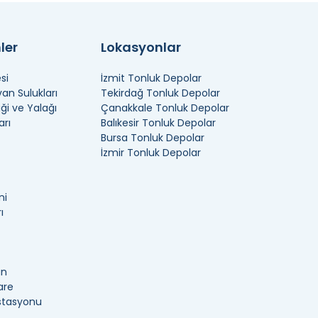
ler
Lokasyonlar
si
İzmit Tonluk Depolar
n Sulukları
Tekirdağ Tonluk Depolar
ği ve Yalağı
Çanakkale Tonluk Depolar
arı
Balıkesir Tonluk Depolar
Bursa Tonluk Depolar
İzmir Tonluk Depolar
ni
ı
an
are
İstasyonu