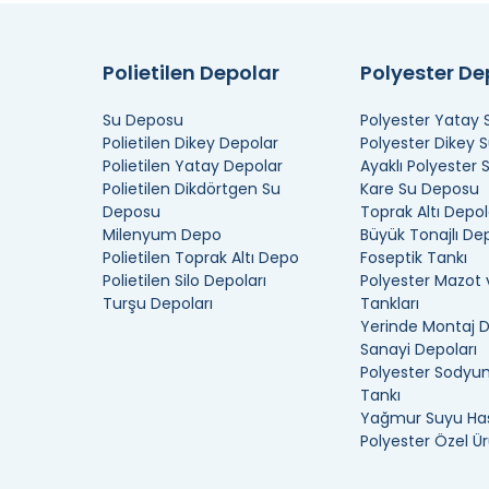
Polietilen Depolar
Polyester D
Su Deposu
Polyester Yatay
Polietilen Dikey Depolar
Polyester Dikey 
Polietilen Yatay Depolar
Ayaklı Polyester
Polietilen Dikdörtgen Su
Kare Su Deposu
Deposu
Toprak Altı Depol
Milenyum Depo
Büyük Tonajlı De
Polietilen Toprak Altı Depo
Foseptik Tankı
Polietilen Silo Depoları
Polyester Mazot 
Turşu Depoları
Tankları
Yerinde Montaj 
Sanayi Depoları
Polyester Sodyum
Tankı
Yağmur Suyu Has
Polyester Özel Ür