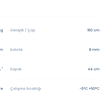
kg
Genişlik / Çap
160 cm
cm
Kalınlık
8 mm
½ "
Kapak
44 cm
re
Çalışma Sıcaklığı
-5°C +50°C