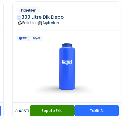
Polietilen
300 Litre Dik Depo
Polietilen
Açık Alan
Mavi
Beyaz
3.435TL
Sepete Ekle
Teklif Al