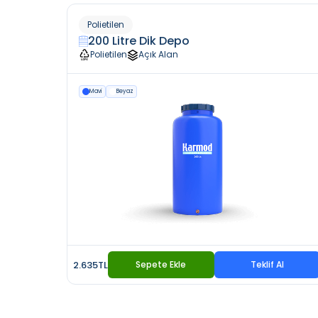
Polietilen
200 Litre Dik Depo
Polietilen
Açık Alan
Mavi
Beyaz
2.635TL
Sepete Ekle
Teklif Al