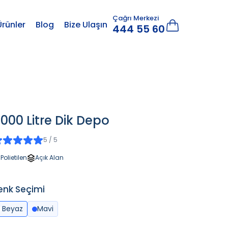
Çağrı Merkezi
Ürünler
Blog
Bize Ulaşın
444 55 60
000 Litre Dik Depo
5 / 5
Polietilen
Açık Alan
enk Seçimi
Beyaz
Mavi