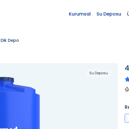
Kurumsal
Su Deposu
e Dik Depo
4
Su Deposu
R