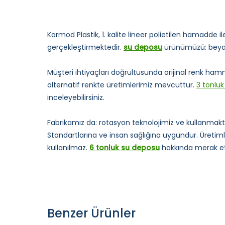
Karmod Plastik, 1. kalite lineer polietilen hamadde
gerçekleştirmektedir.
su deposu
ürünümüzü: beyaz
Müşteri ihtiyaçları doğrultusunda orijinal renk ham
alternatif renkte üretimlerimiz mevcuttur.
3 tonlu
inceleyebilirsiniz.
Fabrikamız da: rotasyon teknolojimiz ve kullanm
Standartlarına ve insan sağlığına uygundur. Üreti
kullanılmaz.
6 tonluk su deposu
hakkında merak etti
Benzer Ürünler