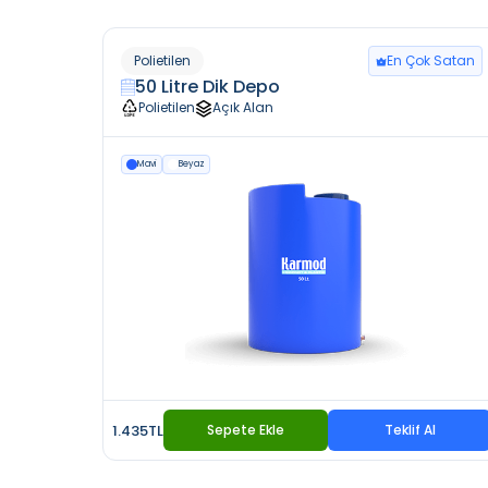
Polietilen
En Çok Satan
50 Litre Dik Depo
Polietilen
Açık Alan
Mavi
Beyaz
1.435TL
Sepete Ekle
Teklif Al