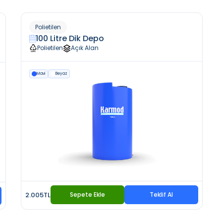
Polietilen
100 Litre Dik Depo
Polietilen
Açık Alan
Mavi
Beyaz
2.005TL
Sepete Ekle
Teklif Al