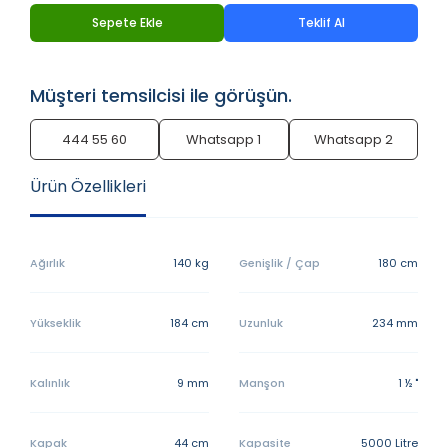
Sepete Ekle
Teklif Al
Müşteri temsilcisi ile görüşün.
444 55 60
Whatsapp 1
Whatsapp 2
Ürün Özellikleri
Ağırlık
140 kg
Genişlik / Çap
180 cm
Yükseklik
184 cm
Uzunluk
234 mm
Kalınlık
9 mm
Manşon
1 ½ "
Kapak
44 cm
Kapasite
5000 Litre