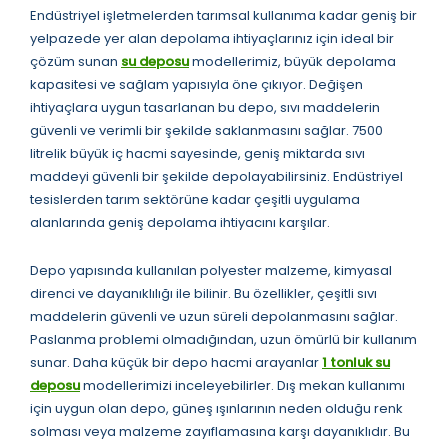
Endüstriyel işletmelerden tarımsal kullanıma kadar geniş bir
yelpazede yer alan depolama ihtiyaçlarınız için ideal bir
çözüm sunan
su deposu
modellerimiz, büyük depolama
kapasitesi ve sağlam yapısıyla öne çıkıyor. Değişen
ihtiyaçlara uygun tasarlanan bu depo, sıvı maddelerin
güvenli ve verimli bir şekilde saklanmasını sağlar. 7500
litrelik büyük iç hacmi sayesinde, geniş miktarda sıvı
maddeyi güvenli bir şekilde depolayabilirsiniz. Endüstriyel
tesislerden tarım sektörüne kadar çeşitli uygulama
alanlarında geniş depolama ihtiyacını karşılar.
Depo yapısında kullanılan polyester malzeme, kimyasal
direnci ve dayanıklılığı ile bilinir. Bu özellikler, çeşitli sıvı
maddelerin güvenli ve uzun süreli depolanmasını sağlar.
Paslanma problemi olmadığından, uzun ömürlü bir kullanım
sunar. Daha küçük bir depo hacmi arayanlar
1 tonluk su
deposu
modellerimizi inceleyebilirler. Dış mekan kullanımı
için uygun olan depo, güneş ışınlarının neden olduğu renk
solması veya malzeme zayıflamasına karşı dayanıklıdır. Bu