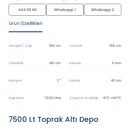
444 55 60
Whatsapp 1
Whatsapp 2
Ürün Özellikleri
Genişlik / Çap
165 cm
Uzunluk
355 cm
Yükseklik
180 cm
Kalınlık
5 mm
Manşon
2 "
Kapak
40 cm
Kapasite
7.500 Litre
Çalışma Sıcaklığı
-5°C +60°C
7500 Lt Toprak Altı Depo