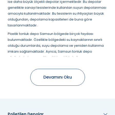
ise daha büyük ölçekli depolar içermektedir. Bu depolar
genellikle sanayi tesislerinde kullanılan suyun depolanması
amacıyla kullanılmaktadır. Bu tesislerin su ihtiyaçları büyük
olduğundan, depolama kapasiteleri de buna göre
tasarlanmaktadır.
Plastik tonluk depo Samsun bölgede birçok faydası
bulunmaktadır. Özellikle bölgedeki su kaynaklarının sınırlı
olduğu durumlarda, suyu depolama ve yeniden kullanma
imkanı sağlamaktadır. Ayrıca, Samsun tonluk depo
çözümlerimiz suyun düzenli bir şekilde kullanımını
sağlayarak, su kaynaklarının sürdürülebilir şekilde
kullanımını da teşvik etmektedir.
Devamını Oku
Samsun Tonluk Depo
Özellikleri
Samsun tonluk depo modelleri gıda temasına uygunluğu,
malzeme kalitesine ve üretim sürecine bağlıdır. Genellikle,
depolama ürünlerimiz gıda temasına uygun
Polietilen Depolar